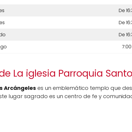
es
De 16:
es
De 16:
do
De 16:
ngo
7:00
de La iglesia Parroquia Sant
os Arcángeles
es un emblemático templo que dest
. Este lugar sagrado es un centro de fe y comunida