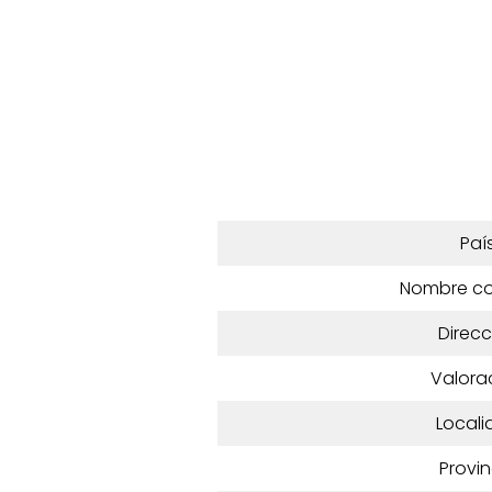
Paí
Nombre c
Direcc
Valora
Locali
Provin