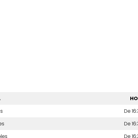
A
HO
es
De 16:
es
De 16:
les
De 16: