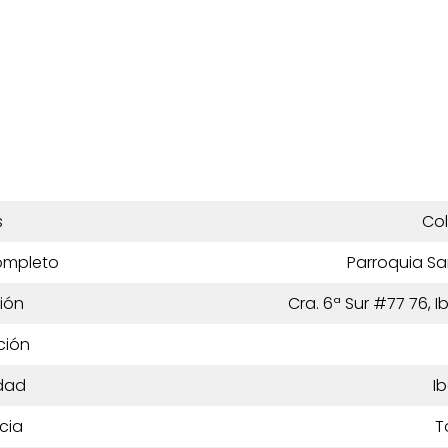
s
Co
ompleto
Parroquia Sa
ión
Cra. 6ª Sur #77 76, 
ción
dad
I
cia
T