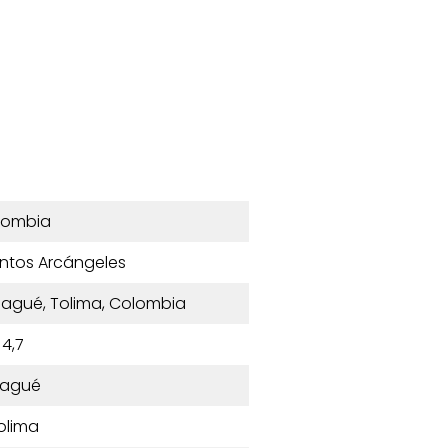
lombia
ntos Arcángeles
Ibagué, Tolima, Colombia
4,7
bagué
olima