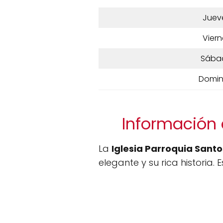
Juev
Viern
Sába
Domi
Información 
La
Iglesia Parroquia Sant
elegante y su rica historia