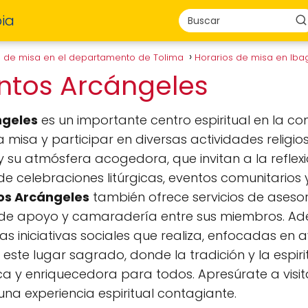
ia
s de misa en el departamento de Tolima
Horarios de misa en Ib
antos Arcángeles
ngeles
es un importante centro espiritual en la co
misa y participar en diversas actividades religios
 su atmósfera acogedora, que invitan a la reflexi
 de celebraciones litúrgicas, eventos comunitari
os Arcángeles
también ofrece servicios de asesor
de apoyo y camaradería entre sus miembros. A
las iniciativas sociales que realiza, enfocadas en
este lugar sagrado, donde la tradición y la espir
ca y enriquecedora para todos. Apresúrate a visit
una experiencia espiritual contagiante.