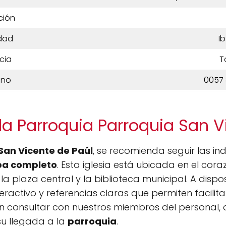
ción
dad
I
cia
T
ono
0057 
la Parroquia Parroquia San V
San Vicente de Paúl
, se recomienda seguir las in
a completo
. Esta iglesia está ubicada en el cor
 plaza central y la biblioteca municipal. A disposi
eractivo y referencias claras que permiten facilitar
n consultar con nuestros miembros del personal, 
su llegada a la
parroquia
.