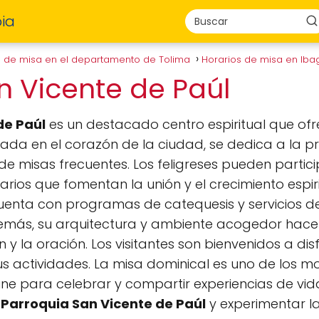
ia
s de misa en el departamento de Tolima
Horarios de misa en Ib
n Vicente de Paúl
de Paúl
es un destacado centro espiritual que ofrec
tuada en el corazón de la ciudad, se dedica a la 
n de misas frecuentes. Los feligreses pueden partic
arios que fomentan la unión y el crecimiento espir
enta con programas de catequesis y servicios d
demás, su arquitectura y ambiente acogedor hacen
y la oración. Los visitantes son bienvenidos a dis
sus actividades. La misa dominical es uno de los
e para celebrar y compartir experiencias de vida
a
Parroquia San Vicente de Paúl
y experimentar la