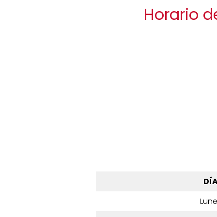
Horario d
DÍ
Lun