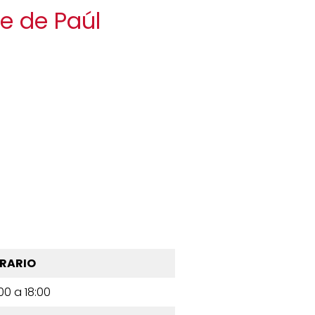
te de Paúl
RARIO
00 a 18:00