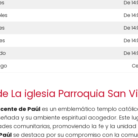
es
De 14:
les
De 14:
es
De 14:
es
De 14:
do
De 14:
ngo
Ce
e La iglesia Parroquia San V
icente de Paúl
es un emblemático templo católic
señada y su ambiente espiritual acogedor. Este l
idades comunitarias, promoviendo la fe y la unidad e
Paúl
se destaca por su compromiso con la comuni