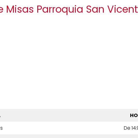
e Misas Parroquia San Vicen
A
HO
es
De 14: