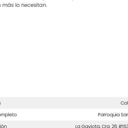
 más lo necesitan.
s
Co
ompleto
Parroquia Sa
ión
La Gaviota, Cra. 26 #15