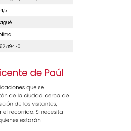
4,5
bagué
olima
82719470
icente de Paúl
dicaciones que se
azón de la ciudad, cerca de
ción de los visitantes,
 el recorrido. Si necesita
quienes estarán