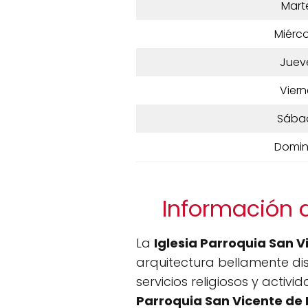
Mart
Miérco
Juev
Viern
Sába
Domi
Información d
La
Iglesia Parroquia San V
arquitectura bellamente di
servicios religiosos y activ
Parroquia San Vicente de 