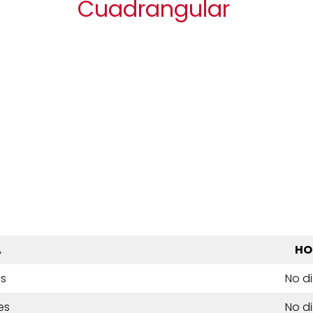
Cuadrangular
A
HO
es
No d
es
No d