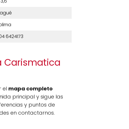
3,6
bagué
olima
04 6424173
na Carismatica
r el
mapa completo
ida principal y sigue las
ferencias y puntos de
dudes en contactarnos.