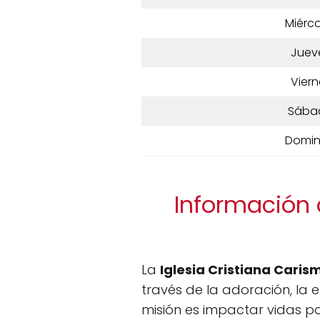
Miérco
Juev
Viern
Sába
Domi
Información d
La
Iglesia Cristiana Cari
través de la adoración, la e
misión es impactar vidas p