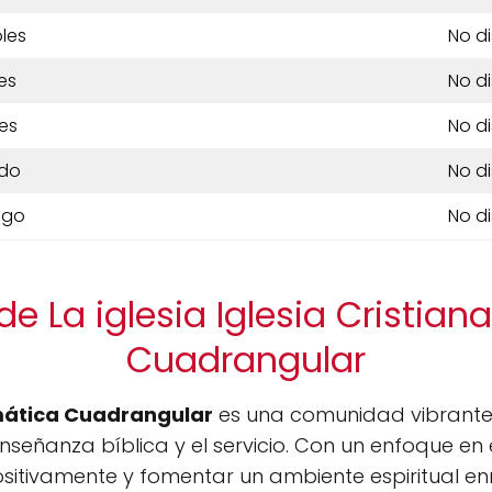
les
No d
es
No d
es
No d
do
No d
ngo
No d
e La iglesia Iglesia Cristia
Cuadrangular
smática Cuadrangular
es una comunidad vibrante
nseñanza bíblica y el servicio. Con un enfoque en e
ositivamente y fomentar un ambiente espiritual en