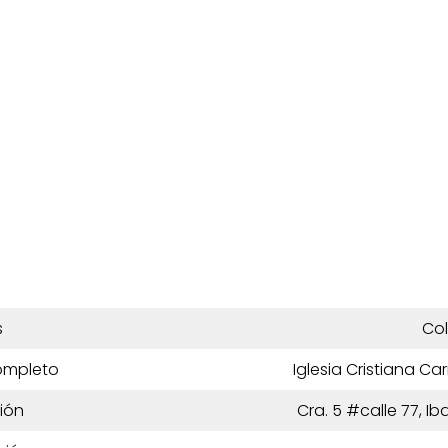
s
Co
ompleto
Iglesia Cristiana C
ión
Cra. 5 #calle 77, I