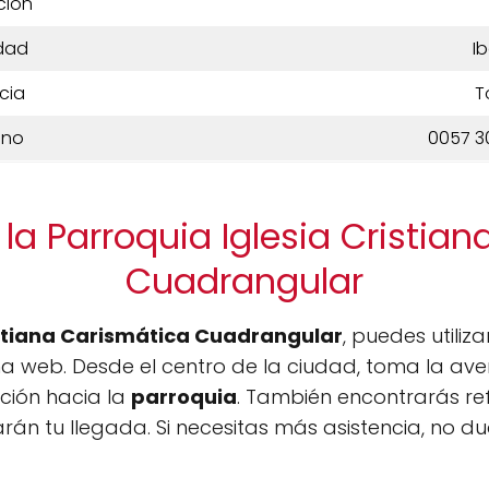
ción
dad
I
cia
T
ono
0057 3
la Parroquia Iglesia Cristia
Cuadrangular
istiana Carismática Cuadrangular
, puedes utiliza
a web. Desde el centro de la ciudad, toma la aven
cción hacia la
parroquia
. También encontrarás re
tarán tu llegada. Si necesitas más asistencia, no 