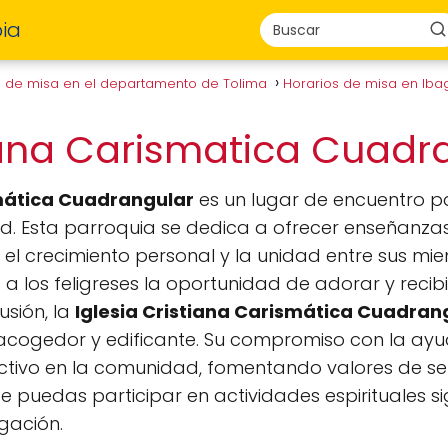
ia
s de misa en el departamento de Tolima
Horarios de misa en Ib
tiana Carismatica Cuad
smática Cuadrangular
es un lugar de encuentro p
d. Esta parroquia se dedica a ofrecer enseñanzas
el crecimiento personal y la unidad entre sus mi
 los feligreses la oportunidad de adorar y recibir
usión, la
Iglesia Cristiana Carismática Cuadran
acogedor y edificante. Su compromiso con la ayu
tivo en la comunidad, fomentando valores de servi
uedas participar en actividades espirituales sig
egación.