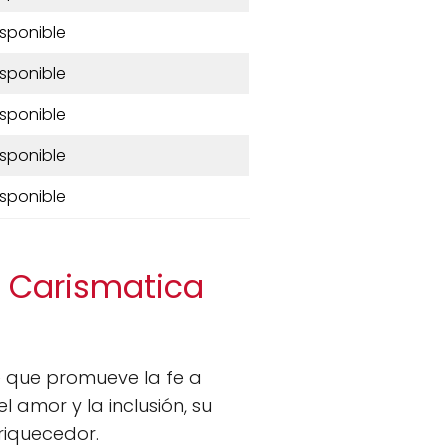
isponible
isponible
isponible
isponible
isponible
na Carismatica
 que promueve la fe a
l amor y la inclusión, su
riquecedor.