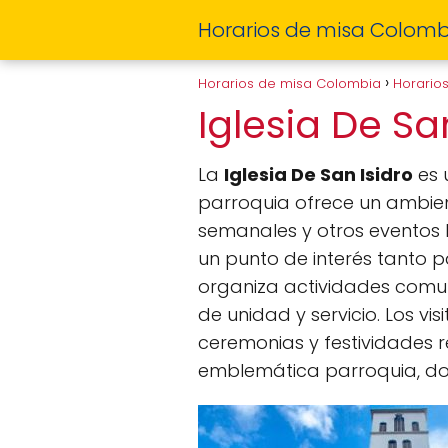
Horarios de misa Colomb
Horarios de misa Colombia
Horario
Iglesia De Sa
La
Iglesia De San Isidro
es 
parroquia ofrece un ambien
semanales y otros eventos lit
un punto de interés tanto 
organiza actividades comuni
de unidad y servicio. Los vi
ceremonias y festividades re
emblemática parroquia, don