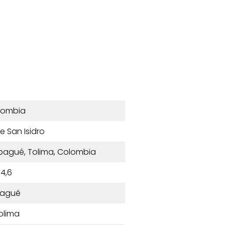
lombia
De San Isidro
, Ibagué, Tolima, Colombia
4,6
bagué
olima