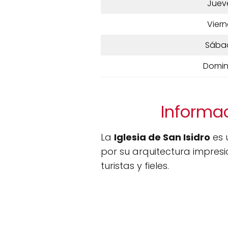
Juev
Viern
Sába
Domi
Informac
La
Iglesia de San Isidro
es 
por su arquitectura impresi
turistas y fieles.