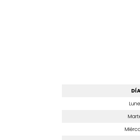
DÍ
Lun
Mart
Miérco