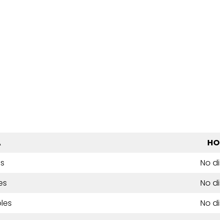
A
HO
es
No d
es
No d
les
No d