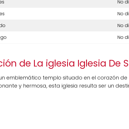
es
No d
es
No d
do
No d
ngo
No d
ión de La iglesia Iglesia De S
un emblemático templo situado en el corazón de 
onante y hermosa, esta iglesia resulta ser un dest