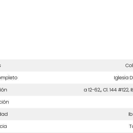
s
Co
ompleto
Iglesia 
ión
a 12-62,, Cl. 144 #122
ción
dad
I
cia
T