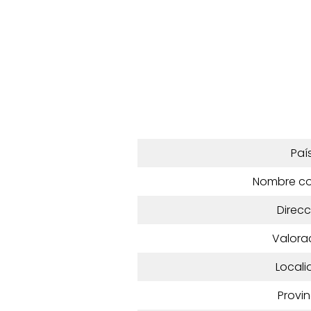
Paí
Nombre c
Direcc
Valora
Locali
Provin