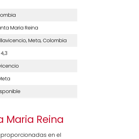
lombia
anta Maria Reina
Villavicencio, Meta, Colombia
4,3
avicencio
Meta
isponible
a Maria Reina
s proporcionadas en el