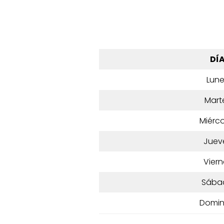
DÍ
Lun
Mart
Miérco
Juev
Viern
Sába
Domi