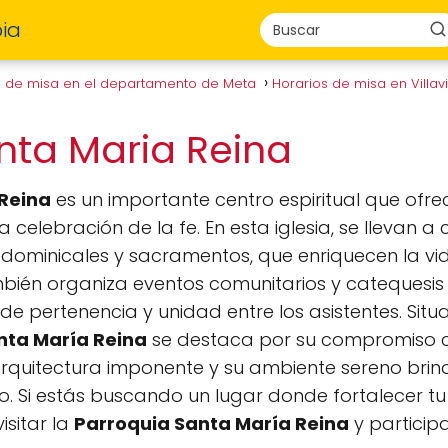
ia
s de misa en el departamento de Meta
Horarios de misa en Villa
nta Maria Reina
 Reina
es un importante centro espiritual que ofr
la celebración de la fe. En esta iglesia, se llevan 
s dominicales y sacramentos, que enriquecen la vid
mbién organiza eventos comunitarios y catequesis 
e pertenencia y unidad entre los asistentes. Sit
nta María Reina
se destaca por su compromiso con
 arquitectura imponente y su ambiente sereno bri
to. Si estás buscando un lugar donde fortalecer tu
isitar la
Parroquia Santa María Reina
y particip