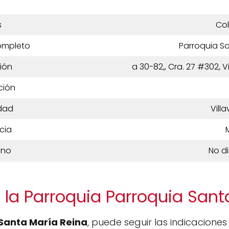
s
Co
ompleto
Parroquia S
ión
a 30-82,, Cra. 27 #302, 
ción
dad
Vill
cia
ono
No d
 la Parroquia Parroquia Sant
Santa María Reina
, puede seguir las indicacione