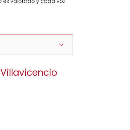
uo es valorado y cada voz
 Villavicencio