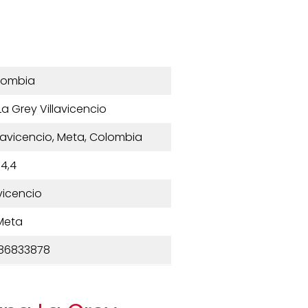
lombia
 La Grey Villavicencio
illavicencio, Meta, Colombia
4,4
avicencio
Meta
86833878