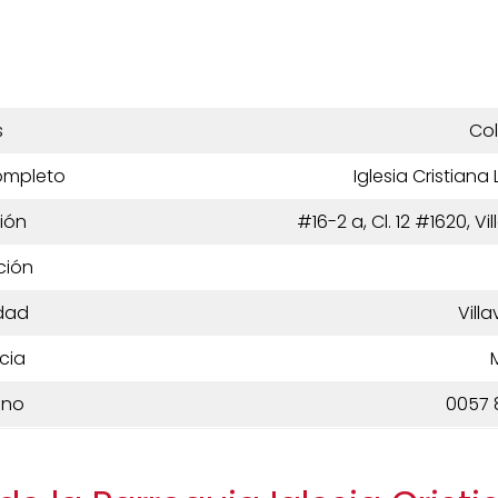
s
Co
ompleto
Iglesia Cristiana
ión
#16-2 a, Cl. 12 #1620, V
ción
dad
Vill
cia
ono
0057 