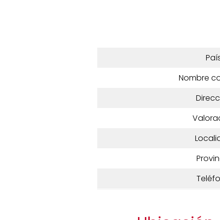
Paí
Nombre c
Direcc
Valora
Locali
Provin
Teléf