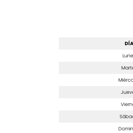
DÍ
Lun
Mart
Miérco
Juev
Viern
Sába
Domi