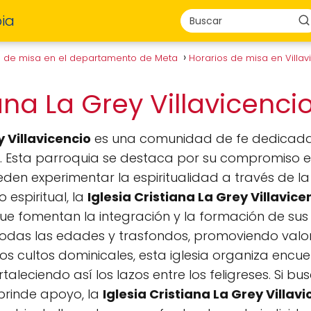
ia
s de misa en el departamento de Meta
Horarios de misa en Villa
iana La Grey Villavicenci
y Villavicencio
es una comunidad de fe dedicada 
ón. Esta parroquia se destaca por su compromiso 
n experimentar la espiritualidad a través de la
 espiritual, la
Iglesia Cristiana La Grey Villavice
e fomentan la integración y la formación de sus
das las edades y trasfondos, promoviendo valores 
s cultos dominicales, esta iglesia organiza enc
ortaleciendo así los lazos entre los feligreses. Si 
e brinde apoyo, la
Iglesia Cristiana La Grey Villav