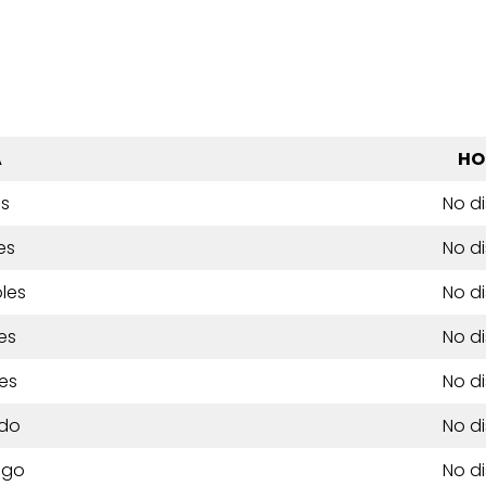
A
HO
es
No d
es
No d
les
No d
es
No d
es
No d
do
No d
ngo
No d