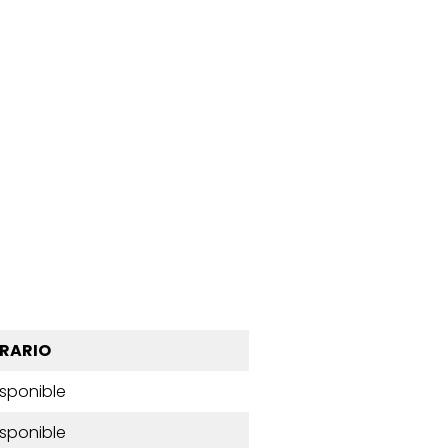
RARIO
isponible
isponible