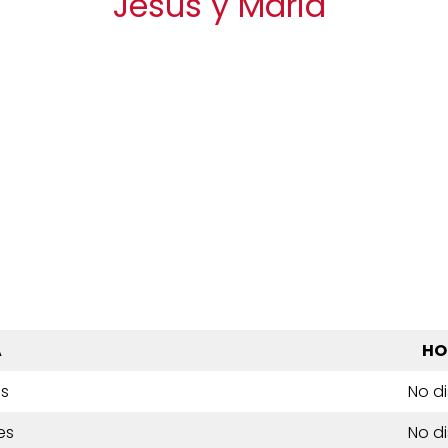
Jesus y Maria
A
HO
es
No d
es
No d