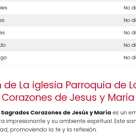
les
No d
es
No d
es
No d
do
No d
ngo
No d
 de La iglesia Parroquia de 
Corazones de Jesus y Maria
os Sagrados Corazones de Jesús y María
es un em
a impresionante y su ambiente espiritual. Este sa
, promoviendo la fe y la reflexión.