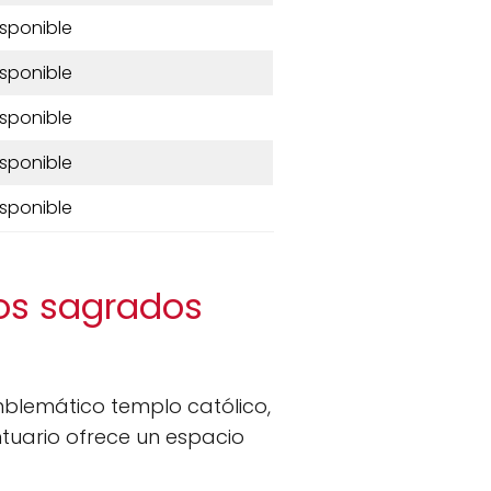
isponible
isponible
isponible
isponible
isponible
Los sagrados
blemático templo católico,
ntuario ofrece un espacio