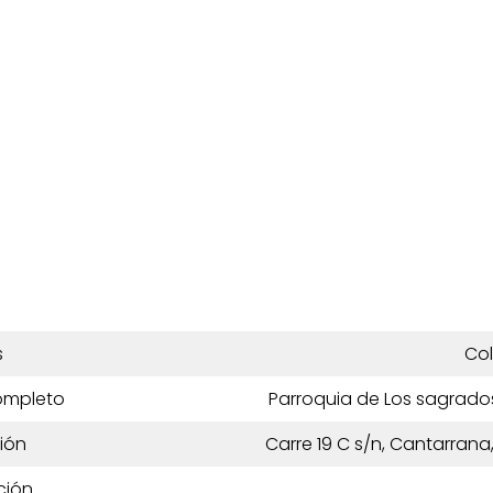
s
Co
ompleto
Parroquia de Los sagrado
ión
Carre 19 C s/n, Cantarrana
ción