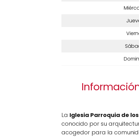
Miérco
Juev
Viern
Sába
Domi
Información
La
Iglesia Parroquia de l
conocido por su arquitectur
acogedor para la comunidad