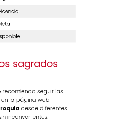
avicencio
Meta
isponible
Los sagrados
se recomienda seguir las
 en la página web.
roquia
desde diferentes
in inconvenientes.