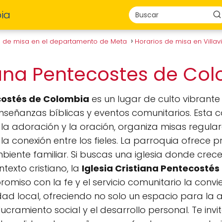
ia
s de misa en el departamento de Meta
Horarios de misa en Villa
tiana Pentecostes de C
ecostés de Colombia
es un lugar de culto vibran
 enseñanzas bíblicas y eventos comunitarios. Esta
la adoración y la oración, organiza misas regular
r la conexión entre los fieles. La parroquia ofrec
ente familiar. Si buscas una iglesia donde crece
exto cristiano, la
Iglesia Cristiana Pentecosté
omiso con la fe y el servicio comunitario la convie
d local, ofreciendo no solo un espacio para la 
ucramiento social y el desarrollo personal. Te inv