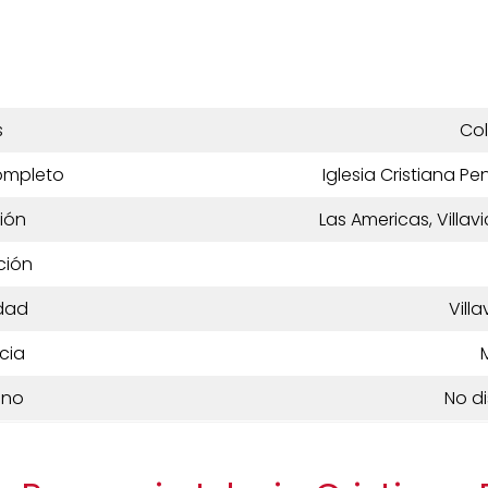
s
Co
ompleto
Iglesia Cristiana 
ión
Las Americas, Villa
ción
dad
Vill
cia
ono
No d