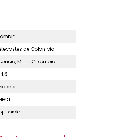
lombia
Pentecostes de Colombia
vicencio, Meta, Colombia
4,6
avicencio
Meta
isponible