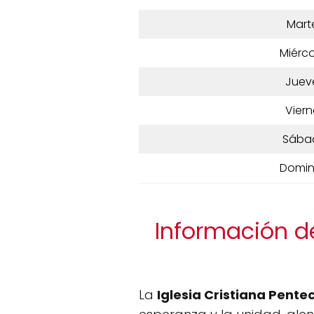
Mart
Miérco
Juev
Viern
Sába
Domi
Información de
La
Iglesia Cristiana Pent