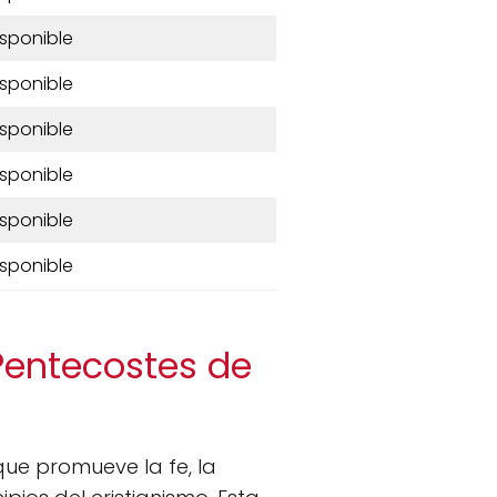
isponible
isponible
isponible
isponible
isponible
isponible
 Pentecostes de
ue promueve la fe, la