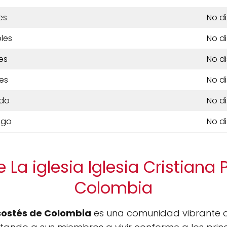
es
No d
les
No d
es
No d
es
No d
do
No d
ngo
No d
 La iglesia Iglesia Cristiana
Colombia
ecostés de Colombia
es una comunidad vibrante q