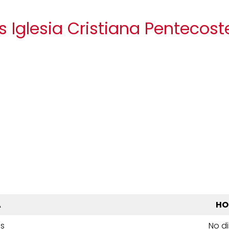
s Iglesia Cristiana Penteco
A
HO
es
No d