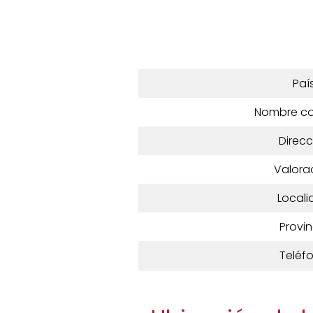
Paí
Nombre c
Direcc
Valora
Locali
Provin
Teléf