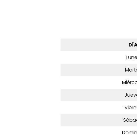
DÍ
Lun
Mart
Miérco
Juev
Viern
Sába
Domi