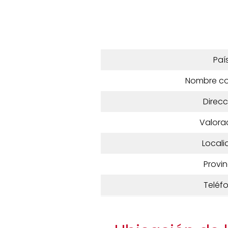
Paí
Nombre c
Direcc
Valora
Locali
Provin
Teléf