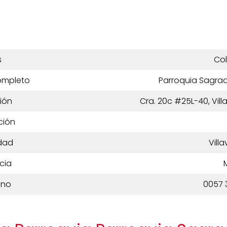
s
Co
ompleto
Parroquia Sagra
ión
Cra. 20c #25L-40, Vil
ción
dad
Vill
cia
ono
0057 3