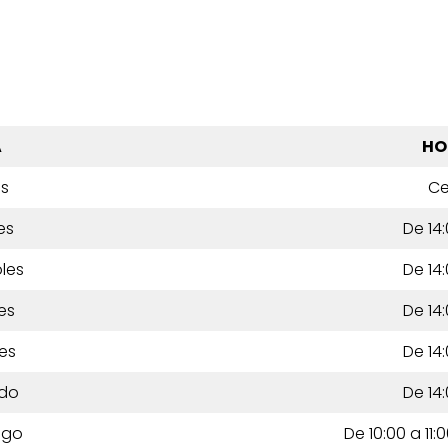
A
HO
es
Ce
es
De 14:
les
De 14:
es
De 14:
es
De 14:
do
De 14:
ngo
De 10:00 a 11: