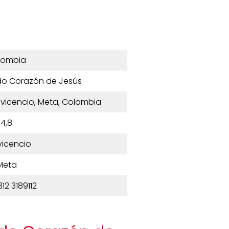
lombia
do Corazón de Jesús
lavicencio, Meta, Colombia
4,8
avicencio
Meta
12 3189112