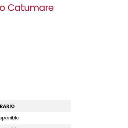
tro Catumare
RARIO
isponible