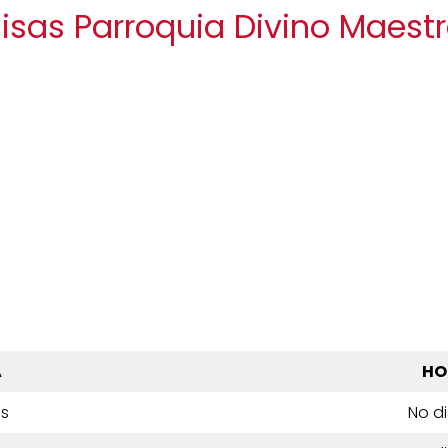
Misas Parroquia Divino Maes
A
HO
es
No d