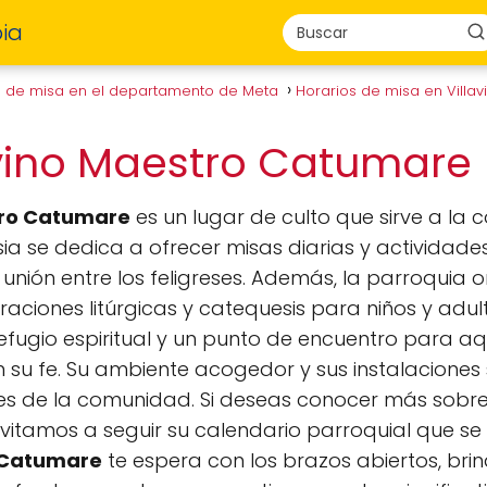
ia
s de misa en el departamento de Meta
Horarios de misa en Villa
ivino Maestro Catumare
tro Catumare
es un lugar de culto que sirve a la
glesia se dedica a ofrecer misas diarias y activida
a unión entre los feligreses. Además, la parroquia
aciones litúrgicas y catequesis para niños y adul
efugio espiritual y un punto de encuentro para a
su fe. Su ambiente acogedor y sus instalaciones 
eles de la comunidad. Si deseas conocer más sobre 
 invitamos a seguir su calendario parroquial que s
o Catumare
te espera con los brazos abiertos, br