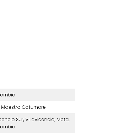
lombia
o Maestro Catumare
vicencio Sur, Villavicencio, Meta,
lombia