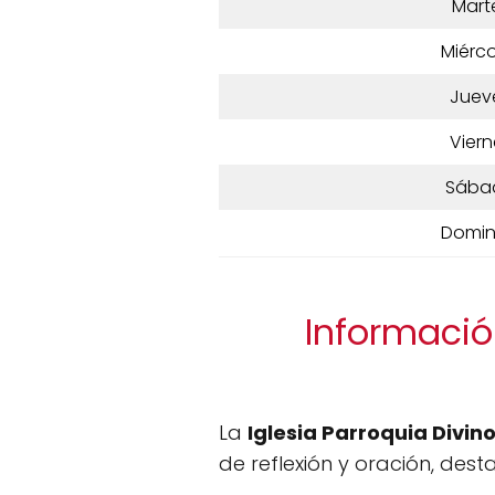
Mart
Miérco
Juev
Viern
Sába
Domi
Informació
La
Iglesia Parroquia Divi
de reflexión y oración, des