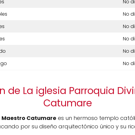
es
No d
les
No d
es
No d
es
No d
do
No d
ngo
No d
n de La iglesia Parroquia Div
Catumare
no Maestro Catumare
es un hermoso templo católi
tacando por su diseño arquitectónico único y su ri