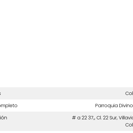
s
Co
ompleto
Parroquia Divin
ión
# a 22 37,, Cl. 22 Sur, Villa
Co