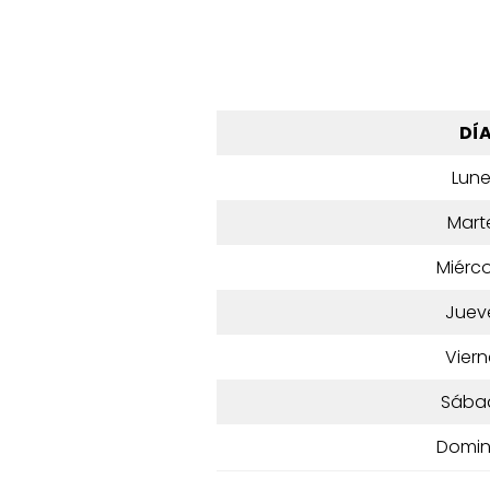
DÍ
Lun
Mart
Miérco
Juev
Viern
Sába
Domi