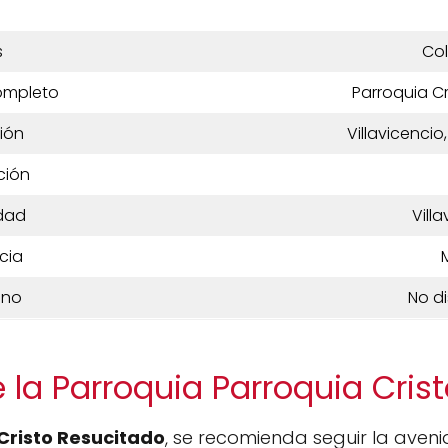
s
Co
ompleto
Parroquia C
ión
Villavicenci
ción
dad
Vill
cia
ono
No d
 la Parroquia Parroquia Cris
Cristo Resucitado
, se recomienda seguir la aveni