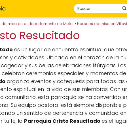
ia
s de misa en el departamento de Meta
Horarios de misa en Villa
isto Resucitado
itado
es un lugar de encuentro espiritual que of
osos y actividades. Ubicada en el corazón de la ciu
ogedor y sus bellas celebraciones litúrgicas. Los 
e celebran ceremonias especiales y momentos de r
do
organiza eventos y catequesis para todas la
iento espiritual en la vida de sus miembros. Con 
icio comunitario, esta parroquia se ha convertido 
zona. Su equipo pastoral está siempre disponible 
ntando un sentido de pertenencia y comunidad en
 tu fe, la
Parroquia Cristo Resucitado
es el luga