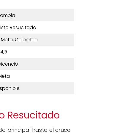
lombia
risto Resucitado
o, Meta, Colombia
4,5
avicencio
Meta
isponible
to Resucitado
da principal hasta el cruce