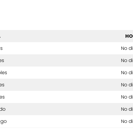
A
HO
es
No d
es
No d
les
No d
es
No d
es
No d
do
No d
ngo
No d