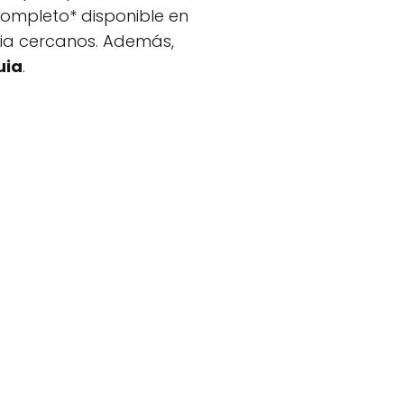
completo* disponible en
cia cercanos. Además,
uia
.