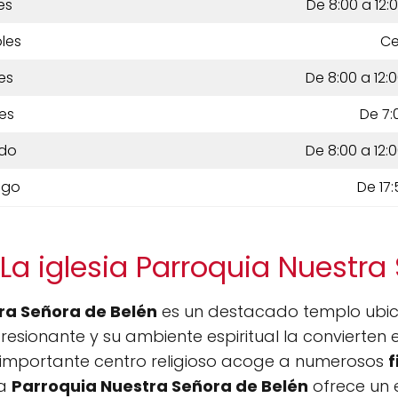
es
De 8:00 a 12:0
les
Ce
es
De 8:00 a 12:0
es
De 7:
do
De 8:00 a 12:0
ngo
De 17:
La iglesia Parroquia Nuestra
tra Señora de Belén
es un destacado templo ubic
resionante y su ambiente espiritual la convierten 
e importante centro religioso acoge a numerosos
f
La
Parroquia Nuestra Señora de Belén
ofrece un 