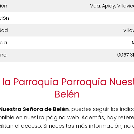
ión
Vda. Apiay, Villav
ción
dad
Vill
cia
ono
0057 3
 la Parroquia Parroquia Nues
Belén
Nuestra Señora de Belén
, puedes seguir las ind
nible en nuestra página web. Además, hay referen
ilitan el acceso. Si necesitas más información, n