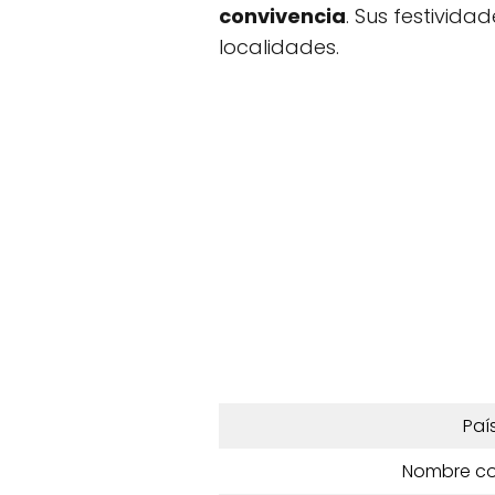
convivencia
. Sus festivid
localidades.
Paí
Nombre c