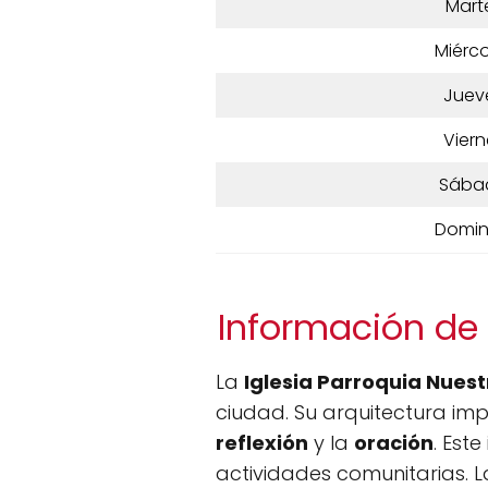
Mart
Miérco
Juev
Viern
Sába
Domi
Información de 
La
Iglesia Parroquia Nues
ciudad. Su arquitectura imp
reflexión
y la
oración
. Est
actividades comunitarias. 