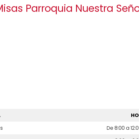
Misas Parroquia Nuestra Señ
A
HO
es
De 8:00 a 12:0