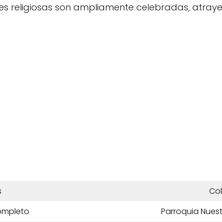
ades religiosas son ampliamente celebradas, atraye
s
Co
ompleto
Parroquia Nues