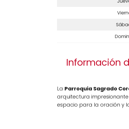
Juev
Viern
Sába
Domi
Información d
La
Parroquia Sagrado Cor
arquitectura impresionante 
espacio para la oración y 