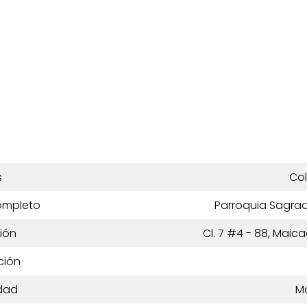
s
Co
ompleto
Parroquia Sagra
ión
Cl. 7 #4 - 88, Maic
ción
dad
M