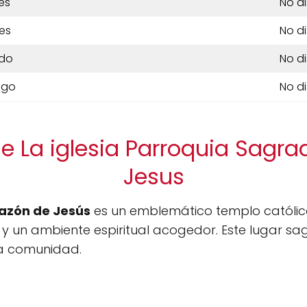
es
No d
es
No d
do
No d
ngo
No d
e La iglesia Parroquia Sagr
Jesus
azón de Jesús
es un emblemático templo católic
y un ambiente espiritual acogedor. Este lugar sag
la comunidad.