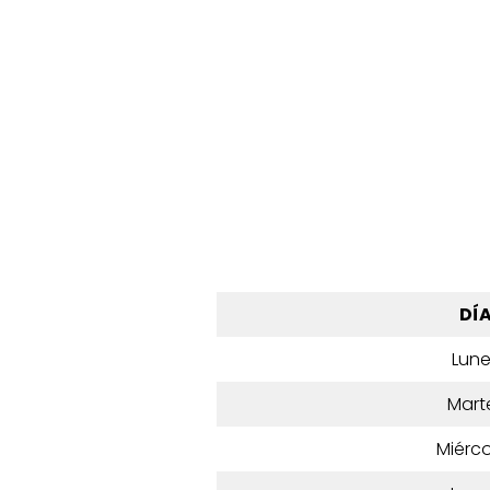
DÍ
Lun
Mart
Miérco