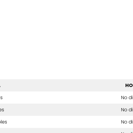
A
HO
es
No d
es
No d
les
No d