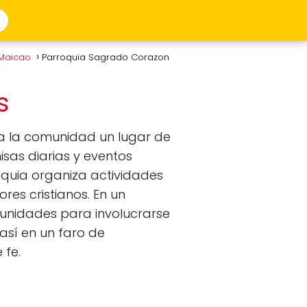
 Maicao
Parroquia Sagrado Corazon
us
 a la comunidad un lugar de
misas diarias y eventos
roquia organiza actividades
es cristianos. En un
tunidades para involucrarse
así en un faro de
 fe.