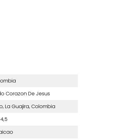
lombia
do Corazon De Jesus
ao, La Guajira, Colombia
4,5
aicao