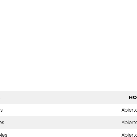
A
HO
es
Abiert
es
Abiert
les
Abiert