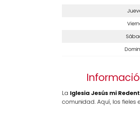
Juev
Viern
Sába
Domi
Información
La
Iglesia Jesús mi Redent
comunidad. Aquí, los fieles 