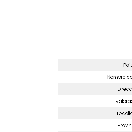
Paí
Nombre c
Direcc
Valora
Locali
Provin