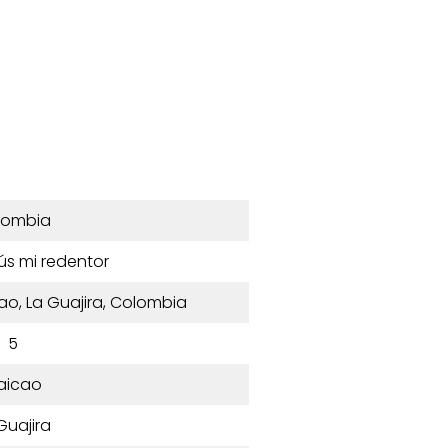
lombia
sús mi redentor
cao, La Guajira, Colombia
5
aicao
Guajira