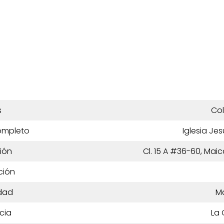
s
Co
ompleto
Iglesia Je
ión
Cl. 15 A #36-60, Mai
ción
dad
M
cia
La 