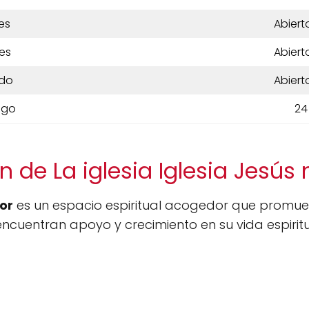
es
Abiert
es
Abiert
do
Abiert
ngo
24
 de La iglesia Iglesia Jesús
or
es un espacio espiritual acogedor que promueve
encuentran apoyo y crecimiento en su vida espiritu