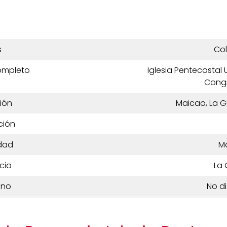
s
Co
ompleto
Iglesia Pentecostal
Cong
ión
Maicao, La G
ción
dad
M
cia
La 
ono
No d