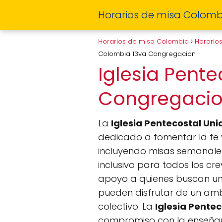
Horarios de misa Colomb
Horarios de misa Colombia
Horario
Colombia 13va Congregacion
Iglesia Pent
Congregaci
La
Iglesia Pentecostal Un
dedicado a fomentar la fe y
incluyendo misas semanales,
inclusivo para todos los c
apoyo a quienes buscan una
pueden disfrutar de un amb
colectivo. La
Iglesia Pente
compromiso con la enseñanz