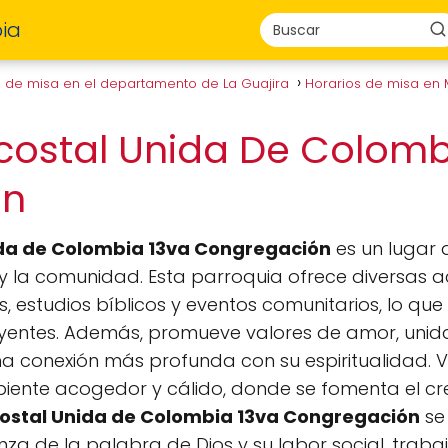
ia
s de misa en el departamento de La Guajira
Horarios de misa en
ecostal Unida De Colomb
on
ida de Colombia 13va Congregación
es un lugar 
 la comunidad. Esta parroquia ofrece diversas act
 estudios bíblicos y eventos comunitarios, lo que
reyentes. Además, promueve valores de amor, uni
 conexión más profunda con su espiritualidad. V
iente acogedor y cálido, donde se fomenta el cr
costal Unida de Colombia 13va Congregación
se
a de la palabra de Dios y su labor social, tra