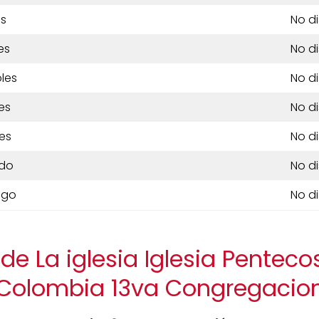
es
No d
es
No d
les
No d
es
No d
es
No d
do
No d
ngo
No d
de La iglesia Iglesia Penteco
Colombia 13va Congregacio