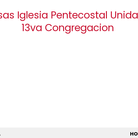
sas Iglesia Pentecostal Uni
13va Congregacion
A
HO