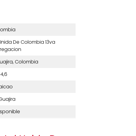
lombia
 Unida De Colombia 13va
regacion
uajira, Colombia
4,6
aicao
Guajira
isponible