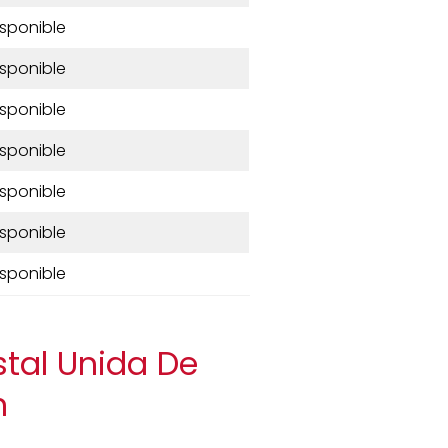
isponible
isponible
isponible
isponible
isponible
isponible
isponible
stal Unida De
n