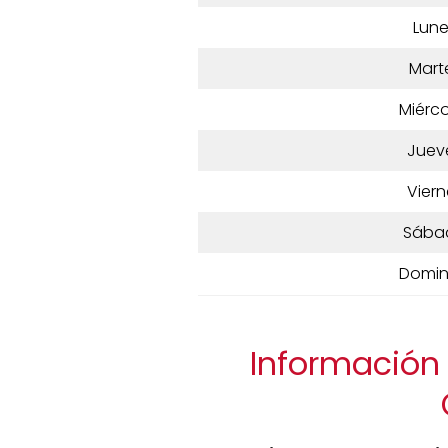
Lun
Mart
Miérco
Juev
Viern
Sába
Domi
Información 