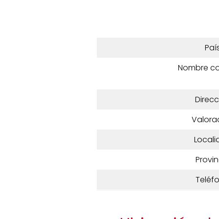
Paí
Nombre c
Direcc
Valora
Locali
Provin
Teléf