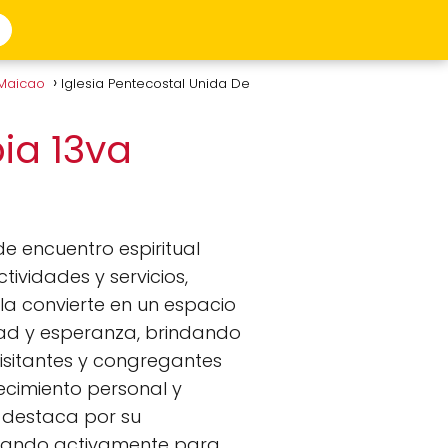
 Maicao
Iglesia Pentecostal Unida De
ia 13va
de encuentro espiritual
ividades y servicios,
 la convierte en un espacio
dad y esperanza, brindando
isitantes y congregantes
ecimiento personal y
 destaca por su
bajando activamente para