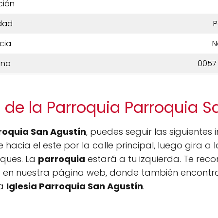
ción
dad
P
cia
N
ono
0057
 de la Parroquia Parroquia S
rroquia San Agustín
, puedes seguir las siguientes 
e hacia el este por la calle principal, luego gira a
oques. La
parroquia
estará a tu izquierda. Te re
 en nuestra página web, donde también encontra
la
Iglesia Parroquia San Agustín
.