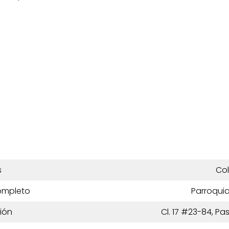
s
Co
ompleto
Parroqui
ión
Cl. 17 #23-84, Pa