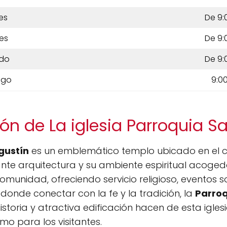
es
De 9:
es
De 9:
do
De 9:
ngo
9:00
ón de La iglesia Parroquia S
gustín
es un emblemático templo ubicado en el c
te arquitectura y su ambiente espiritual acogedor
 comunidad, ofreciendo servicio religioso, eventos s
o donde conectar con la fe y la tradición, la
Parroq
historia y atractiva edificación hacen de esta igles
mo para los visitantes.