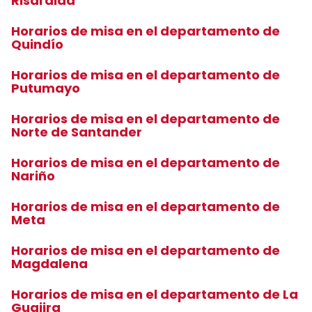
Risaralda
Horarios de misa en el departamento de
Quindío
Horarios de misa en el departamento de
Putumayo
Horarios de misa en el departamento de
Norte de Santander
Horarios de misa en el departamento de
Nariño
Horarios de misa en el departamento de
Meta
Horarios de misa en el departamento de
Magdalena
Horarios de misa en el departamento de La
Guajira