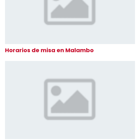
Horarios de misa en Malambo