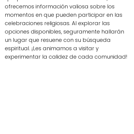
ofrecemos información valiosa sobre los
momentos en que pueden participar en las
celebraciones religiosas. Al explorar las
opciones disponibles, seguramente hallarán
un lugar que resuene con su búsqueda
espiritual. ¡Les animamos a visitar y
experimentar la calidez de cada comunidad!