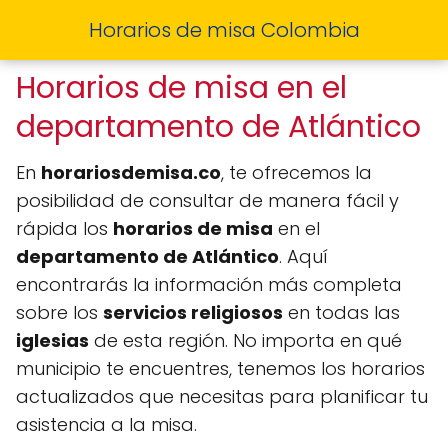
Horarios de misa Colombia
Horarios de misa en el
departamento de Atlántico
En
horariosdemisa.co
, te ofrecemos la
posibilidad de consultar de manera fácil y
rápida los
horarios de misa
en el
departamento de Atlántico
. Aquí
encontrarás la información más completa
sobre los
servicios religiosos
en todas las
iglesias
de esta región. No importa en qué
municipio te encuentres, tenemos los horarios
actualizados que necesitas para planificar tu
asistencia a la misa.