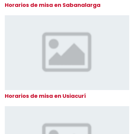
Horarios de misa en Sabanalarga
Horarios de misa en Usiacurí