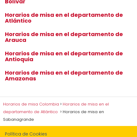
Bolívar
Horarios de misa en el departamento de
Atlántico
Horarios de misa en el departamento de
Arauca
Horarios de misa en el departamento de
Antioquia
Horarios de misa en el departamento de
Amazonas
Horarios de misa Colombia
Horarios de misa en el
departamento de Atlántico
Horarios de misa en
Sabanagrande
Política de Cookies