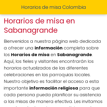
Horarios de misa Colombia
Horarios de misa en
Sabanagrande
Bienvenidos a nuestra página web dedicada
a ofrecer una
información
completa sobre
los
Horarios de misa
en
Sabanagrande
.
Aquí, los fieles y visitantes encontrarán los
horarios actualizados de las diferentes
celebraciones en las parroquias locales.
Nuestro objetivo es facilitar el acceso a esta
importante
información religiosa
para que
cada persona pueda planificar su asistencia
a las misas de manera efectiva. Les invitamos