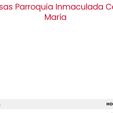
isas Parroquia Inmaculada 
María
A
HO