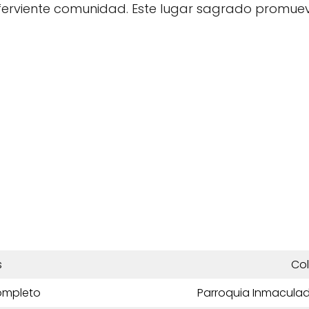
ferviente comunidad. Este lugar sagrado promueve 
s
Co
ompleto
Parroquia Inmacula