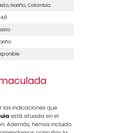
Pasto, Nariño, Colombia
4,6
asto
ariño
isponible
Inmaculada
r las indicaciones que
uia
está situada en el
ción. Además, hemos incluido
recomendamos consultar la