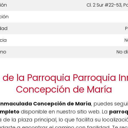
ión
Cl. 2 Sur #22-53, 
ción
dad
P
cia
N
ono
No d
 de la Parroquia Parroquia 
Concepción de María
 Inmaculada Concepción de María
, puedes segui
mpleto
disponible en nuestro sitio web. La
parroq
de la plaza principal, lo que facilita su localiza
udarte a encontrar el camino con facilidad. Te 