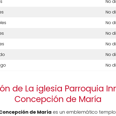
es
No d
es
No d
les
No d
es
No d
es
No d
do
No d
ngo
No d
ón de La iglesia Parroquia 
Concepción de María
Concepción de María
es un emblemático templo 