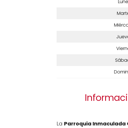
Lun
Mart
Miérco
Juev
Viern
Sába
Domi
Informaci
La
Parroquia Inmaculada 