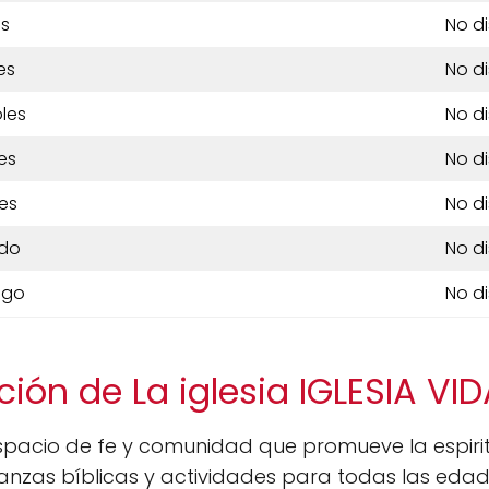
es
No d
es
No d
les
No d
es
No d
es
No d
do
No d
ngo
No d
ción de La iglesia IGLESIA VI
spacio de fe y comunidad que promueve la espirit
anzas bíblicas y actividades para todas las eda