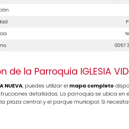
ción
dad
P
cia
N
ono
0057 3
n de la Parroquia IGLESIA V
DA NUEVA
, puedes utilizar el
mapa completo
dispo
rucciones detalladas. La parroquia se ubica en e
a plaza central y el parque municipal. Si necesit