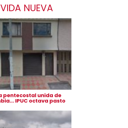
A VIDA NUEVA
ia pentecostal unida de
bia... IPUC octava pasto