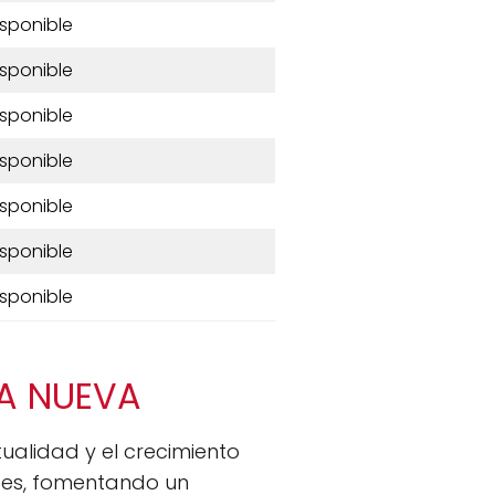
isponible
isponible
isponible
isponible
isponible
isponible
isponible
DA NUEVA
ualidad y el crecimiento
des, fomentando un