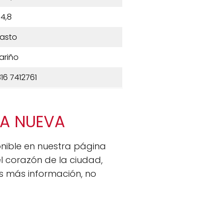
4,8
asto
ariño
16 7412761
IDA NUEVA
nible en nuestra página
l corazón de la ciudad,
as más información, no