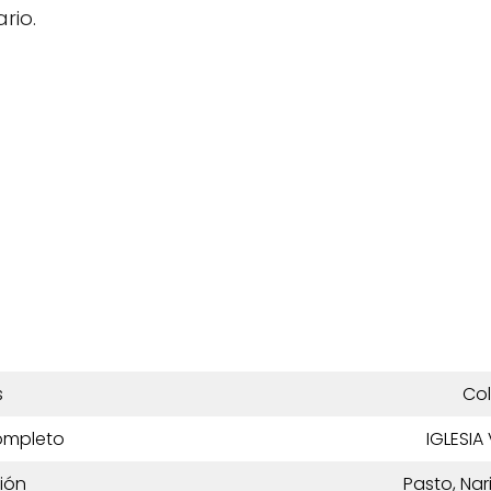
rio.
s
Co
ompleto
IGLESIA
ión
Pasto, Na