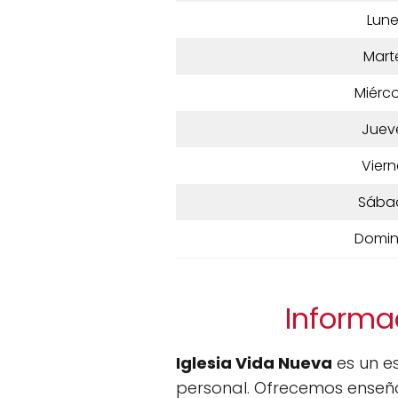
Lun
Mart
Miérco
Juev
Viern
Sába
Domi
Informa
Iglesia Vida Nueva
es un e
personal. Ofrecemos enseñ