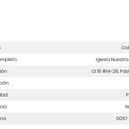
s
Co
ompleto
Iglesia Nuestr
ión
Cl 19 #14-29, Pa
ción
dad
P
cia
N
ono
0057 