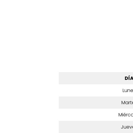
DÍ
Lun
Mart
Miérco
Juev