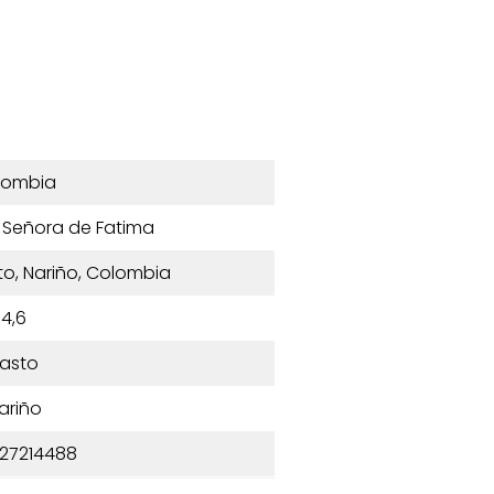
lombia
a Señora de Fatima
sto, Nariño, Colombia
4,6
asto
ariño
27214488