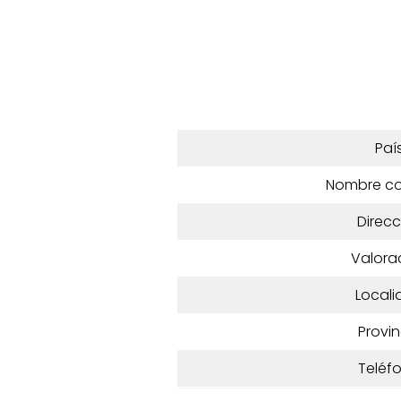
Paí
Nombre c
Direcc
Valora
Locali
Provin
Teléf