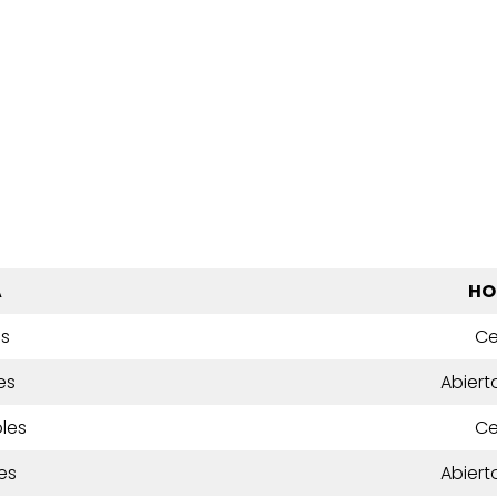
A
HO
es
Ce
es
Abiert
les
Ce
es
Abiert