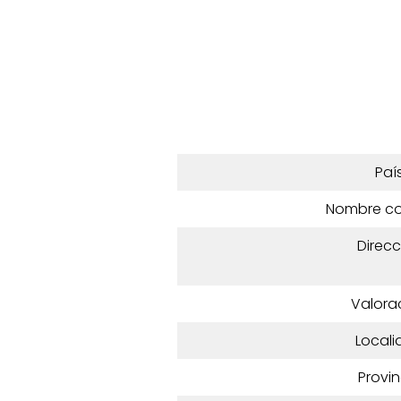
Paí
Nombre c
Direcc
Valora
Locali
Provin