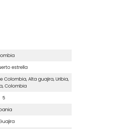
lombia
uerto estrella
 Colombia, Alta guajira, Uribia,
ra, Colombia
5
bania
Guajira