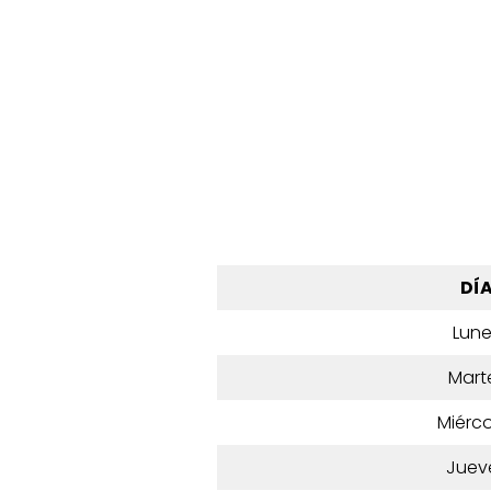
DÍ
Lun
Mart
Miérco
Juev