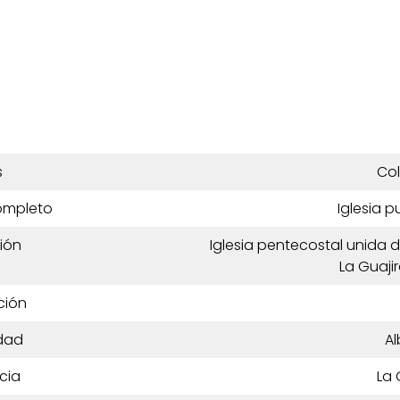
s
Co
ompleto
Iglesia p
ión
Iglesia pentecostal unida de
La Guaji
ción
dad
Al
cia
La 