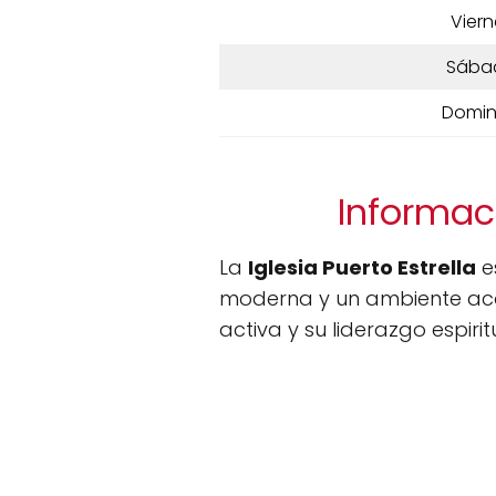
Viern
Sába
Domi
Informaci
La
Iglesia Puerto Estrella
e
moderna y un ambiente acog
activa y su liderazgo espirit