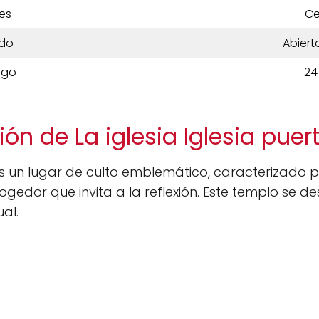
es
Ce
do
Abiert
ngo
24
ón de La iglesia Iglesia puert
s un lugar de culto emblemático, caracterizado p
edor que invita a la reflexión. Este templo se 
ual.