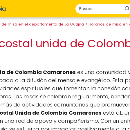
ia
s de misa en el departamento de La Guajira
Horarios de misa en 
ecostal unida de Colom
nida de Colombia Camarones
es una comunidad v
ada a la difusión del mensaje evangélico. Esta p
ividades espirituales que fomentan la conexión con
mbros. Las misas se celebran regularmente, brind
emás de actividades comunitarias que promueven 
costal Unida de Colombia Camarones
está abier
r en una red de apoyo y compañerismo. Con un en
iglesia se esfuerza por impactar positivamente a l