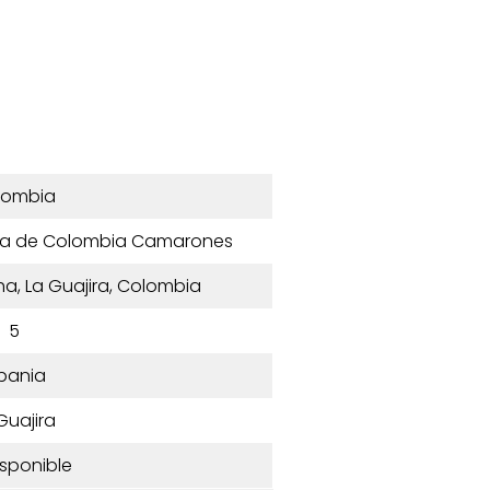
lombia
ida de Colombia Camarones
, La Guajira, Colombia
5
bania
Guajira
isponible