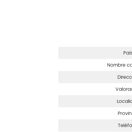
Paí
Nombre c
Direcc
Valora
Locali
Provin
Teléf