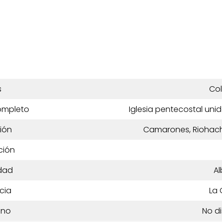
s
Co
ompleto
Iglesia pentecostal un
ión
Camarones, Riohacha
ción
dad
Al
cia
La 
ono
No d