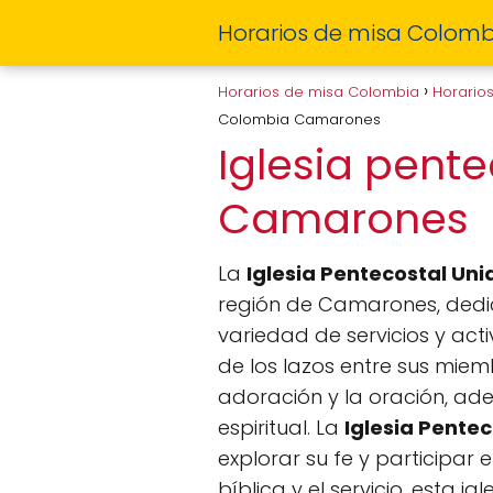
Horarios de misa Colomb
Horarios de misa Colombia
Horario
Colombia Camarones
Iglesia pent
Camarones
La
Iglesia Pentecostal U
región de Camarones, dedic
variedad de servicios y act
de los lazos entre sus mie
adoración y la oración, ad
espiritual. La
Iglesia Pente
explorar su fe y participa
bíblica y el servicio, esta 