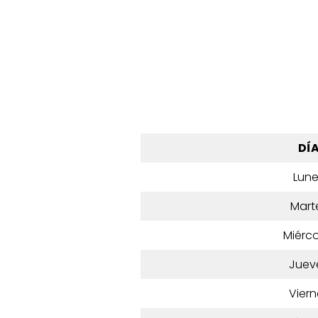
DÍ
Lun
Mart
Miérco
Juev
Viern