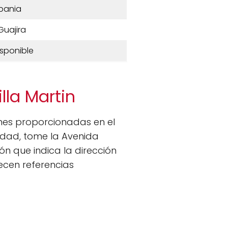
bania
Guajira
isponible
lla Martin
ones proporcionadas en el
udad, tome la Avenida
ón que indica la dirección
ecen referencias