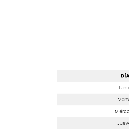
DÍ
Lun
Mart
Miérco
Juev