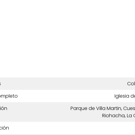
s
Co
ompleto
Iglesia d
ión
Parque de Villa Martin, Cues
Riohacha, La 
ción