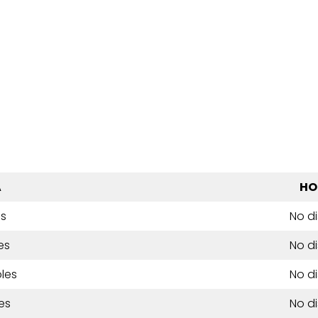
A
HO
es
No d
es
No d
les
No d
es
No d