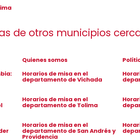
Lima
as de otros municipios cerc
Quienes somos
Polít
bia:
Horarios de misa en el
Horar
departamento de Vichada
depa
Horarios de misa en el
Horar
l
departamento de Tolima
depar
Horarios de misa en el
Horar
der
departamento de San Andrés y
depar
Providencia