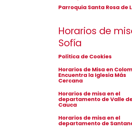
Parroquia Santa Rosa de 
Horarios de mis
Sofía
Política de Cookies
Horarios de Misa en Colom
Encuentra la Iglesia Más
Cercana
Horarios de misa en el
departamento de Valle de
Cauca
Horarios de misa en el
departamento de Santan