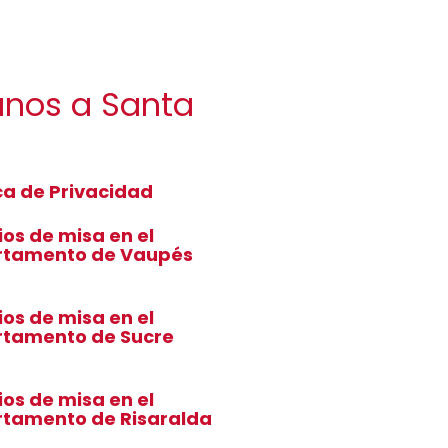
anos a Santa
ica de Privacidad
ios de misa en el
rtamento de Vaupés
ios de misa en el
tamento de Sucre
ios de misa en el
tamento de Risaralda