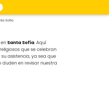
nta Sofía
en
Santa Sofía
. Aquí
religiosos que se celebran
 su asistencia, ya sea que
o duden en revisar nuestra