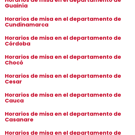
Guainía
Horarios de misa en el departamento de
Cundinamarca
Horarios de misa en el departamento de
Córdoba
Horarios de misa en el departamento de
Chocó
Horarios de misa en el departamento de
Cesar
Horarios de misa en el departamento de
Cauca
Horarios de misa en el departamento de
Casanare
Horarios de misa en el departamento de