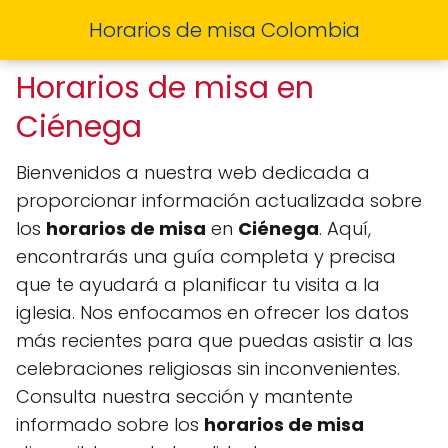
Horarios de misa Colombia
Horarios de misa en
Ciénega
Bienvenidos a nuestra web dedicada a
proporcionar información actualizada sobre
los
horarios de misa
en
Ciénega
. Aquí,
encontrarás una guía completa y precisa
que te ayudará a planificar tu visita a la
iglesia. Nos enfocamos en ofrecer los datos
más recientes para que puedas asistir a las
celebraciones religiosas sin inconvenientes.
Consulta nuestra sección y mantente
informado sobre los
horarios de misa