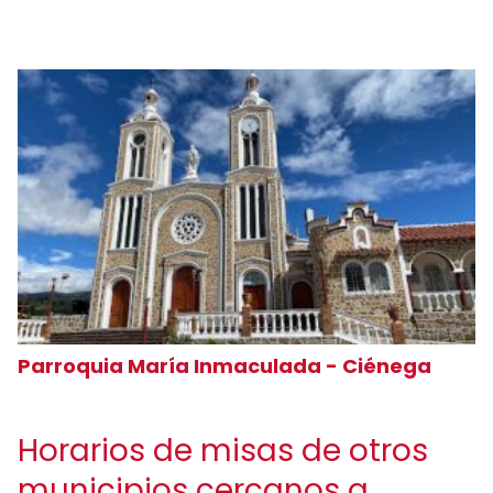
Parroquia María Inmaculada - Ciénega
Horarios de misas de otros
municipios cercanos a