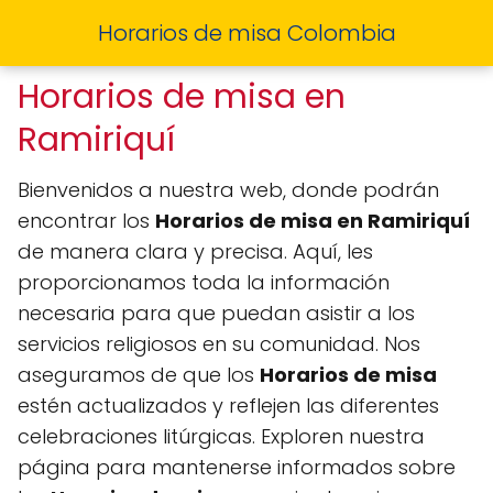
Horarios de misa Colombia
Horarios de misa en
Ramiriquí
Bienvenidos a nuestra web, donde podrán
encontrar los
Horarios de misa en Ramiriquí
de manera clara y precisa. Aquí, les
proporcionamos toda la información
necesaria para que puedan asistir a los
servicios religiosos en su comunidad. Nos
aseguramos de que los
Horarios de misa
estén actualizados y reflejen las diferentes
celebraciones litúrgicas. Exploren nuestra
página para mantenerse informados sobre