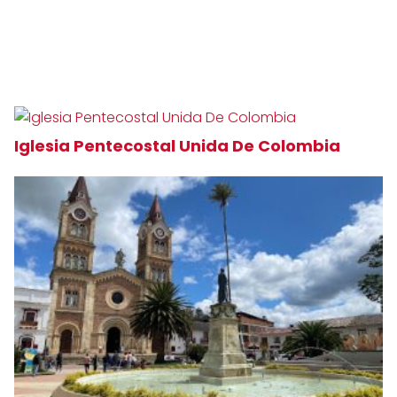
Iglesia Pentecostal Unida De Colombia