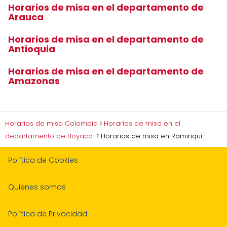
Horarios de misa en el departamento de
Arauca
Horarios de misa en el departamento de
Antioquia
Horarios de misa en el departamento de
Amazonas
Horarios de misa Colombia
Horarios de misa en el
departamento de Boyacá
Horarios de misa en Ramiriquí
Política de Cookies
Quienes somos
Política de Privacidad