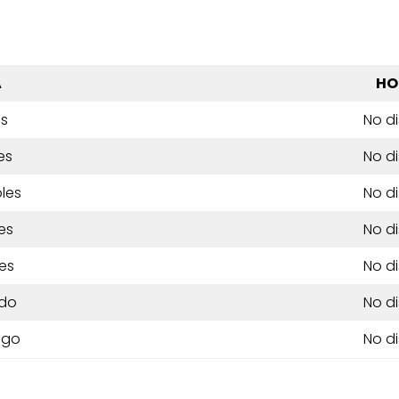
A
HO
es
No d
es
No d
les
No d
es
No d
es
No d
do
No d
ngo
No d