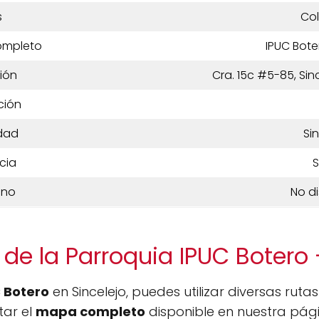
s
Co
ompleto
IPUC Bote
ión
Cra. 15c #5-85, Sin
ción
dad
Si
cia
S
ono
No d
de la Parroquia IPUC Botero 
 Botero
en Sincelejo, puedes utilizar diversas ruta
tar el
mapa completo
disponible en nuestra pági