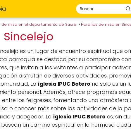
ia
s de misa en el departamento de Sucre
Horarios de misa en Sinc
- Sincelejo
ncelejo es un lugar de encuentro espiritual que of
Esta parroquia se destaca por su compromiso con 
es, que invitan a los visitantes a participar activa
ación disfrutan de diversas actividades, promovi
 comunidad. La
iglesia IPUC Botero
no solo es un l
miento personal. Además, ofrece programas educa
lo entre los feligreses, fomentando una atmósfera
 misa o conocer más sobre las actividades de la p
álido y acogedor. La
iglesia IPUC Botero
es, sin d
 buscan un camino espiritual en la hermosa ciudad