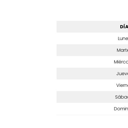
DÍ
Lun
Mart
Miérco
Juev
Viern
Sába
Domi