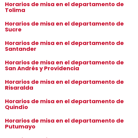
Horarios de misa en el departamento de
Tolima
Horarios de misa en el departamento de
Sucre
Horarios de misa en el departamento de
Santander
Horarios de misa en el departamento de
San Andrés y Providencia
Horarios de misa en el departamento de
Risaralda
Horarios de misa en el departamento de
Quindío
Horarios de misa en el departamento de
Putumayo