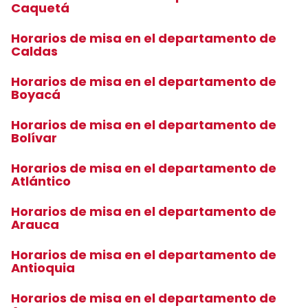
Caquetá
Horarios de misa en el departamento de
Caldas
Horarios de misa en el departamento de
Boyacá
Horarios de misa en el departamento de
Bolívar
Horarios de misa en el departamento de
Atlántico
Horarios de misa en el departamento de
Arauca
Horarios de misa en el departamento de
Antioquia
Horarios de misa en el departamento de