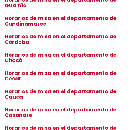
Guainía
Horarios de misa en el departamento de
Cundinamarca
Horarios de misa en el departamento de
Córdoba
Horarios de misa en el departamento de
Chocó
Horarios de misa en el departamento de
Cesar
Horarios de misa en el departamento de
Cauca
Horarios de misa en el departamento de
Casanare
Horarios de misa en el departamento de