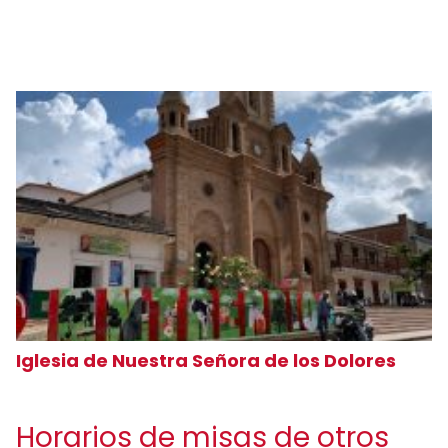
Iglesia de Nuestra Señora de los Dolores
Horarios de misas de otros