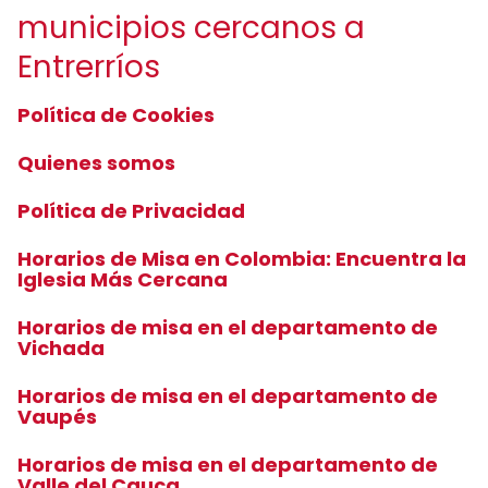
municipios cercanos a
Entrerríos
Política de Cookies
Quienes somos
Política de Privacidad
Horarios de Misa en Colombia: Encuentra la
Iglesia Más Cercana
Horarios de misa en el departamento de
Vichada
Horarios de misa en el departamento de
Vaupés
Horarios de misa en el departamento de
Valle del Cauca