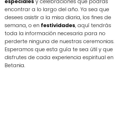
especiales
y celebraciones que podrás
encontrar a lo largo del año. Ya sea que
desees asistir a la misa diaria, los fines de
semana, o en
festividades
, aquí tendrás
toda la información necesaria para no
perderte ninguna de nuestras ceremonias.
Esperamos que esta guía te sea útil y que
disfrutes de cada experiencia espiritual en
Betania.