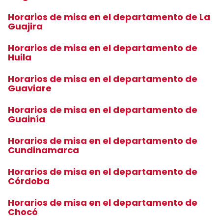
Horarios de misa en el departamento de La
Guajira
Horarios de misa en el departamento de
Huila
Horarios de misa en el departamento de
Guaviare
Horarios de misa en el departamento de
Guainía
Horarios de misa en el departamento de
Cundinamarca
Horarios de misa en el departamento de
Córdoba
Horarios de misa en el departamento de
Chocó