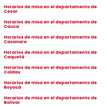
Horarios de misa en el departamento de
Cesar
Horarios de misa en el departamento de
Cauca
Horarios de misa en el departamento de
Casanare
Horarios de misa en el departamento de
Caquetá
Horarios de misa en el departamento de
Caldas
Horarios de misa en el departamento de
Boyacá
Horarios de misa en el departamento de
Bolívar