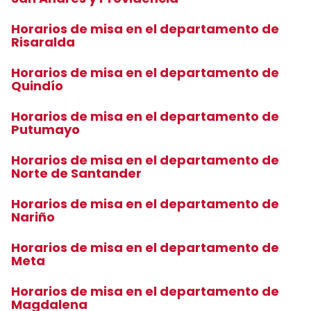
Horarios de misa en el departamento de
Risaralda
Horarios de misa en el departamento de
Quindío
Horarios de misa en el departamento de
Putumayo
Horarios de misa en el departamento de
Norte de Santander
Horarios de misa en el departamento de
Nariño
Horarios de misa en el departamento de
Meta
Horarios de misa en el departamento de
Magdalena