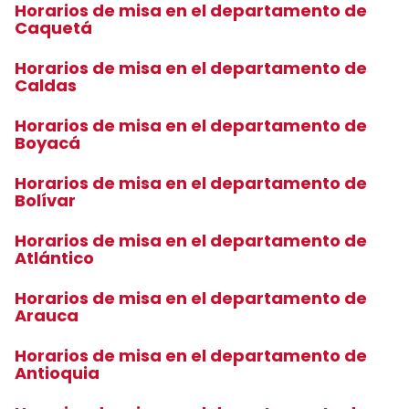
Horarios de misa en el departamento de
Caquetá
Horarios de misa en el departamento de
Caldas
Horarios de misa en el departamento de
Boyacá
Horarios de misa en el departamento de
Bolívar
Horarios de misa en el departamento de
Atlántico
Horarios de misa en el departamento de
Arauca
Horarios de misa en el departamento de
Antioquia