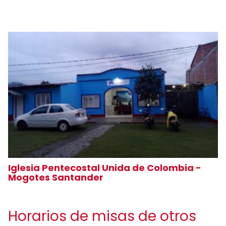
Iglesia Pentecostal Unida de Colombia -
Mogotes Santander
Horarios de misas de otros