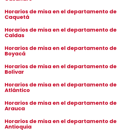
Horarios de misa en el departamento de
Caquetá
Horarios de misa en el departamento de
Caldas
Horarios de misa en el departamento de
Boyacá
Horarios de misa en el departamento de
Bolívar
Horarios de misa en el departamento de
Atlántico
Horarios de misa en el departamento de
Arauca
Horarios de misa en el departamento de
Antioquia