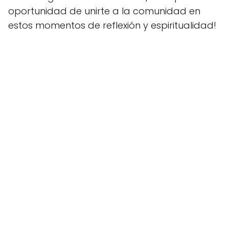
oportunidad de unirte a la comunidad en
estos momentos de reflexión y espiritualidad!