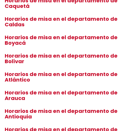
Horarios de misa en el departamento de
Caquetá
Horarios de misa en el departamento de
Caldas
Horarios de misa en el departamento de
Boyacá
Horarios de misa en el departamento de
Bolívar
Horarios de misa en el departamento de
Atlántico
Horarios de misa en el departamento de
Arauca
Horarios de misa en el departamento de
Antioquia
Horarios de misa en el departamento de