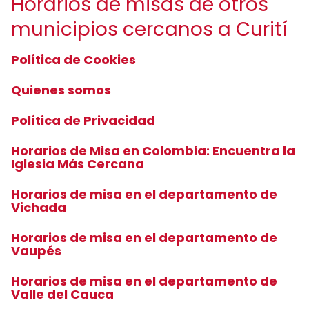
Horarios de misas de otros
municipios cercanos a Curití
Política de Cookies
Quienes somos
Política de Privacidad
Horarios de Misa en Colombia: Encuentra la
Iglesia Más Cercana
Horarios de misa en el departamento de
Vichada
Horarios de misa en el departamento de
Vaupés
Horarios de misa en el departamento de
Valle del Cauca