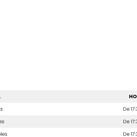
A
HO
es
De 17:
es
De 17:
les
De 17: