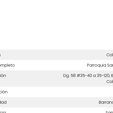
s
Co
ompleto
Parroquia Sa
ión
Dg. 58 #35-40 a 35-120,
Co
ción
dad
Barran
cia
San