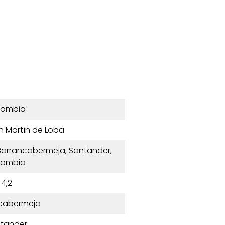
lombia
n Martín de Loba
 Barrancabermeja, Santander,
lombia
4,2
cabermeja
tander