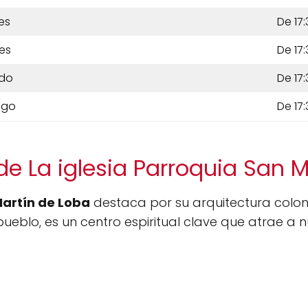
es
De 17:
es
De 17:
do
De 17:
ngo
De 17:
de La iglesia Parroquia San M
Martín de Loba
destaca por su arquitectura colonial
eblo, es un centro espiritual clave que atrae a nu