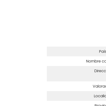
Paí
Nombre c
Direcc
Valora
Locali
Provin