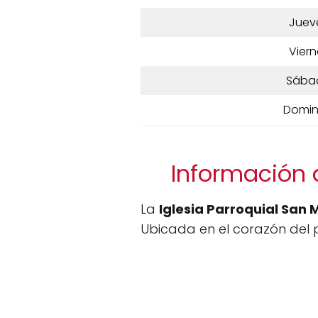
Juev
Viern
Sába
Domi
Información 
La
Iglesia Parroquial San 
Ubicada en el corazón del pu