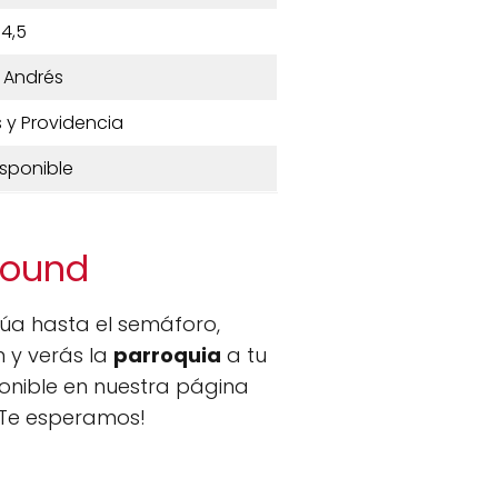
4,5
 Andrés
 y Providencia
isponible
round
inúa hasta el semáforo,
n y verás la
parroquia
a tu
onible en nuestra página
 ¡Te esperamos!