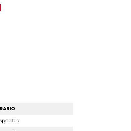
d
RARIO
isponible