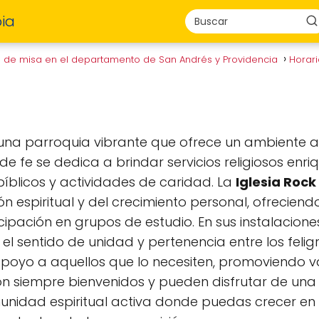
ia
s de misa en el departamento de San Andrés y Providencia
Horar
una parroquia vibrante que ofrece un ambiente 
e fe se dedica a brindar servicios religiosos enr
íblicos y actividades de caridad. La
Iglesia Roc
ón espiritual y del crecimiento personal, ofrecien
ticipación en grupos de estudio. En sus instalacion
el sentido de unidad y pertenencia entre los feli
poyo a aquellos que lo necesiten, promoviendo v
on siempre bienvenidos y pueden disfrutar de una e
idad espiritual activa donde puedas crecer en tu 