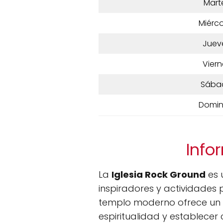
Mart
Miérco
Juev
Viern
Sába
Domi
Info
La
Iglesia Rock Ground
es 
inspiradores y actividades 
templo moderno ofrece un 
espiritualidad y establecer 