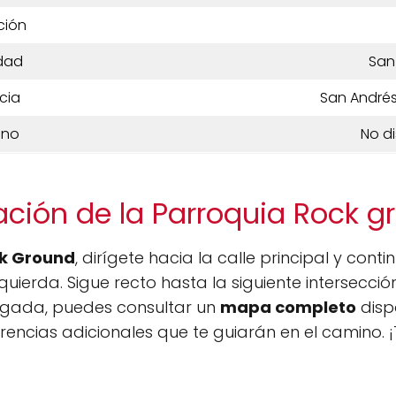
ción
dad
San
cia
San Andrés
ono
No d
ación de la Parroquia Rock g
ck Ground
, dirígete hacia la calle principal y cont
uierda. Sigue recto hasta la siguiente intersecció
llegada, puedes consultar un
mapa completo
disp
rencias adicionales que te guiarán en el camino.