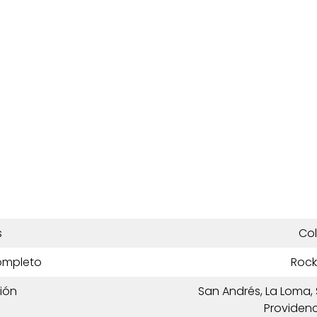
s
Co
ompleto
Rock
ión
San Andrés, La Loma,
Providenc