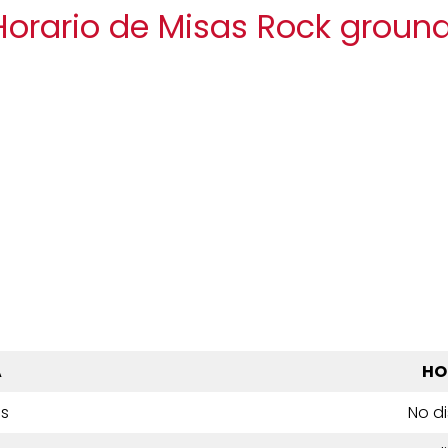
Horario de Misas Rock groun
A
HO
es
No d