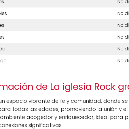
es
No d
les
No d
es
No d
es
No d
do
No d
ngo
No d
rmación de La iglesia Rock g
un espacio vibrante de fe y comunidad, donde se 
para todas las edades, promoviendo la unión y el c
ambiente acogedor y enriquecedor, ideal para pr
conexiones significativas.