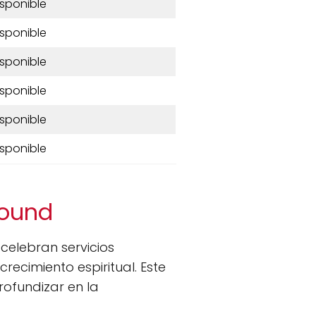
isponible
isponible
isponible
isponible
isponible
isponible
round
celebran servicios
recimiento espiritual. Este
ofundizar en la