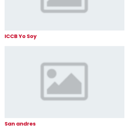
ICCB Yo Soy
San andres