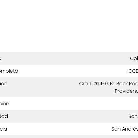
s
Co
ompleto
ICCB
ión
Cra. 11 #14-9, Br. Back R
Providenc
ción
dad
San
cia
San Andrés