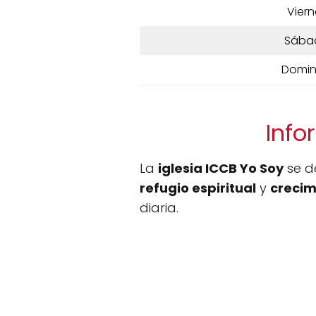
Viern
Sába
Domi
Info
La
iglesia ICCB Yo Soy
se d
refugio espiritual
y
crecim
diaria.