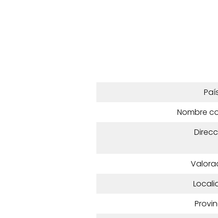
Paí
Nombre c
Direcc
Valora
Locali
Provin