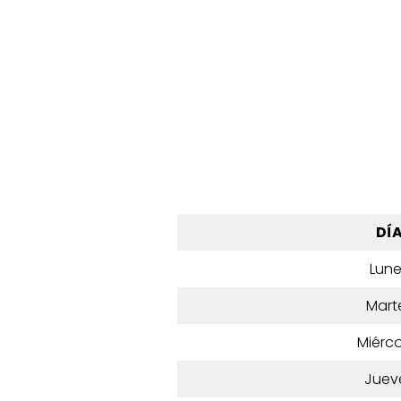
DÍ
Lun
Mart
Miérco
Juev