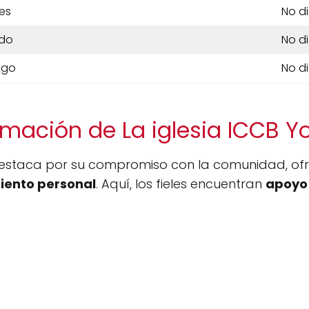
es
No d
do
No d
ngo
No d
rmación de La iglesia ICCB Y
estaca por su compromiso con la comunidad, ofr
iento personal
. Aquí, los fieles encuentran
apoyo