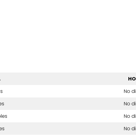
A
HO
es
No d
es
No d
les
No d
es
No d