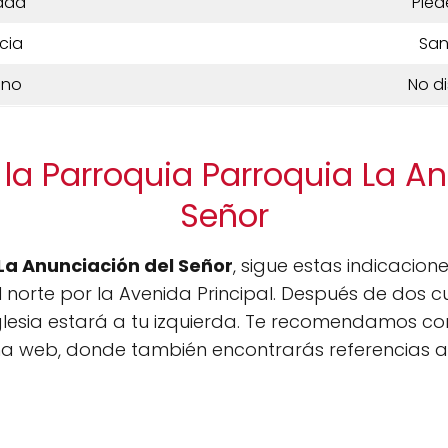
dad
Pied
cia
San
ono
No d
la Parroquia Parroquia La A
Señor
La Anunciación del Señor
, sigue estas indicacion
el norte por la Avenida Principal. Después de dos 
iglesia estará a tu izquierda. Te recomendamos co
na web, donde también encontrarás referencias adi