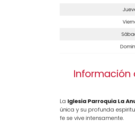
Juev
Viern
Sába
Domi
Información 
La
Iglesia Parroquia La An
única y su profunda espirit
fe se vive intensamente.