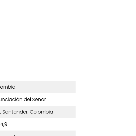
lombia
unciación del Señor
ta, Santander, Colombia
4,9