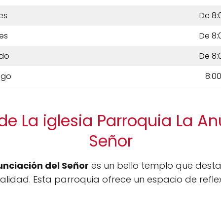
es
De 8:
es
De 8:
do
De 8:
ngo
8:00
de La iglesia Parroquia La An
Señor
unciación del Señor
es un bello templo que desta
ualidad. Esta parroquia ofrece un espacio de ref