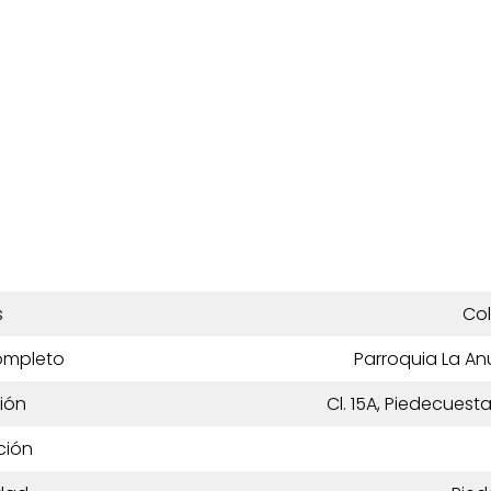
s
Co
ompleto
Parroquia La An
ión
Cl. 15A, Piedecues
ción