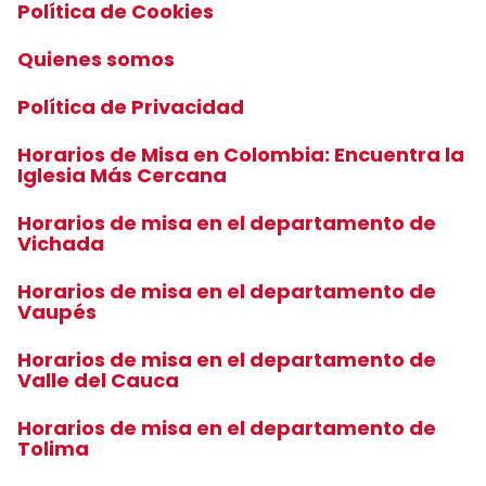
Política de Cookies
Quienes somos
Política de Privacidad
Horarios de Misa en Colombia: Encuentra la
Iglesia Más Cercana
Horarios de misa en el departamento de
Vichada
Horarios de misa en el departamento de
Vaupés
Horarios de misa en el departamento de
Valle del Cauca
Horarios de misa en el departamento de
Tolima