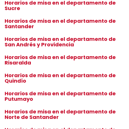
Horarios de misa en el departamento de
Sucre
Horarios de misa en el departamento de
Santander
Horarios de misa en el departamento de
San Andrés y Providencia
Horarios de misa en el departamento de
Risaralda
Horarios de misa en el departamento de
Quindío
Horarios de misa en el departamento de
Putumayo
Horarios de misa en el departamento de
Norte de Santander