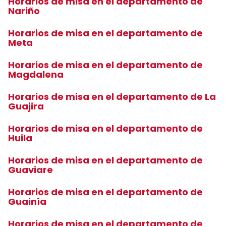
Horarios de misa en el departamento de
Nariño
Horarios de misa en el departamento de
Meta
Horarios de misa en el departamento de
Magdalena
Horarios de misa en el departamento de La
Guajira
Horarios de misa en el departamento de
Huila
Horarios de misa en el departamento de
Guaviare
Horarios de misa en el departamento de
Guainía
Horarios de misa en el departamento de