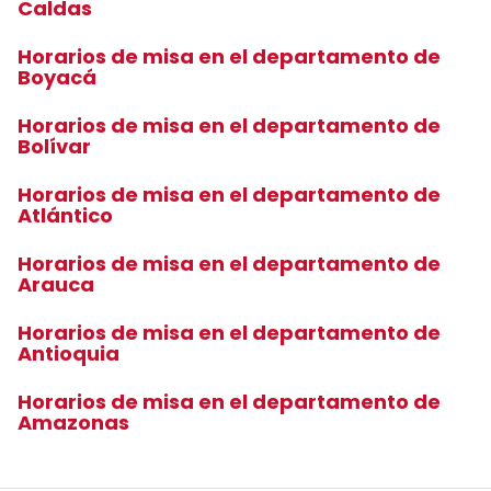
Caldas
Horarios de misa en el departamento de
Boyacá
Horarios de misa en el departamento de
Bolívar
Horarios de misa en el departamento de
Atlántico
Horarios de misa en el departamento de
Arauca
Horarios de misa en el departamento de
Antioquia
Horarios de misa en el departamento de
Amazonas