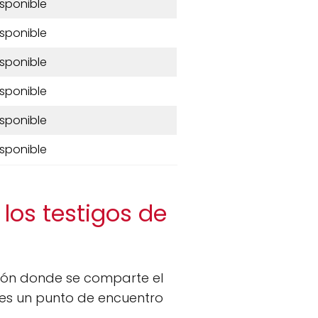
isponible
isponible
isponible
isponible
isponible
isponible
 los testigos de
ión donde se comparte el
 es un punto de encuentro