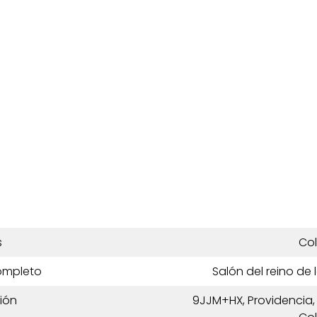
s
Co
ompleto
Salón del reino de
ión
9JJM+HX, Providencia,