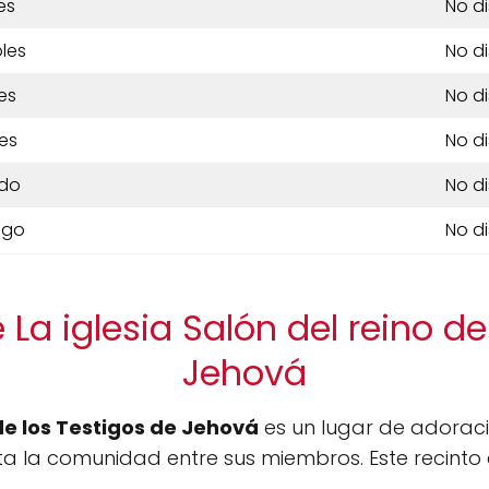
es
No d
les
No d
es
No d
es
No d
do
No d
ngo
No d
La iglesia Salón del reino de
Jehová
 de los Testigos de Jehová
es un lugar de adorac
ta la comunidad entre sus miembros. Este recinto