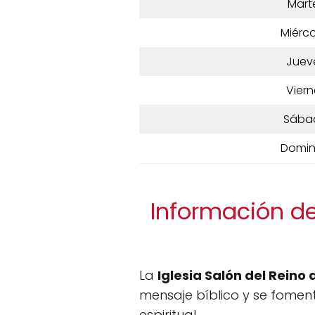
Mart
Miérco
Juev
Viern
Sába
Domi
Información de 
La
Iglesia Salón del Reino
mensaje bíblico y se fomen
espiritual.