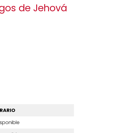
tigos de Jehová
RARIO
isponible