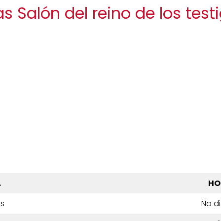
as Salón del reino de los tes
A
HO
es
No d