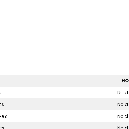
A
HO
es
No d
es
No d
les
No d
es
No d