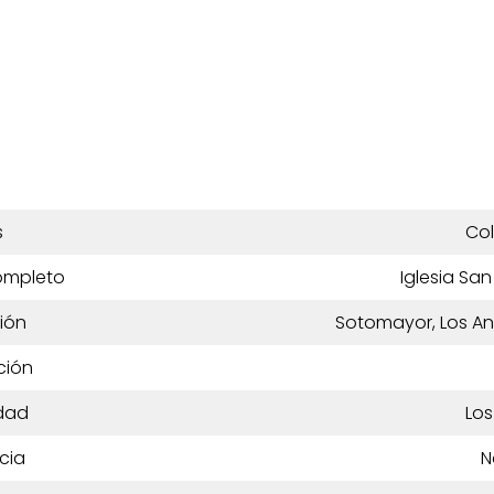
s
Co
ompleto
Iglesia Sa
ión
Sotomayor, Los An
ción
dad
Los
cia
N