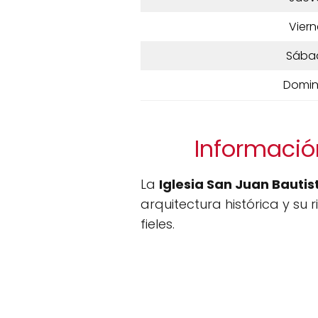
Viern
Sába
Domi
Información
La
Iglesia San Juan Bautis
arquitectura histórica y su r
fieles.