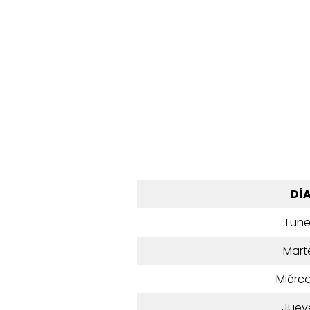
DÍ
Lun
Mart
Miérco
Juev