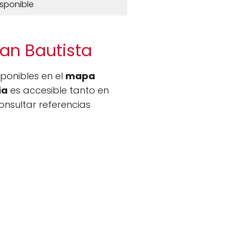
isponible
uan Bautista
sponibles en el
mapa
ia
es accesible tanto en
nsultar referencias