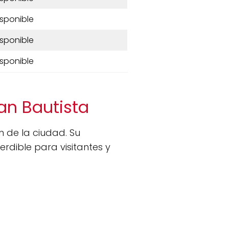
isponible
isponible
isponible
uan Bautista
 de la ciudad. Su
perdible para visitantes y