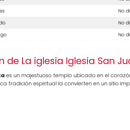
es
No d
do
No d
ngo
No d
 de La iglesia Iglesia San J
ta
es un majestuoso templo ubicado en el corazón
ica tradición espiritual la convierten en un sitio im