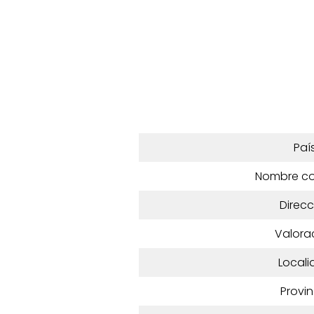
Paí
Nombre c
Direcc
Valora
Locali
Provin