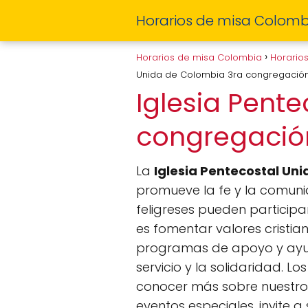
Horarios de misa Colomb
Horarios de misa Colombia
Horario
Unida de Colombia 3ra congregació
Iglesia Pent
congregaci
La
Iglesia Pentecostal Un
promueve la fe y la comuni
feligreses pueden participar
es fomentar valores cristia
programas de apoyo y ayuda
servicio y la solidaridad. L
conocer más sobre nuestro 
eventos especiales, invite 