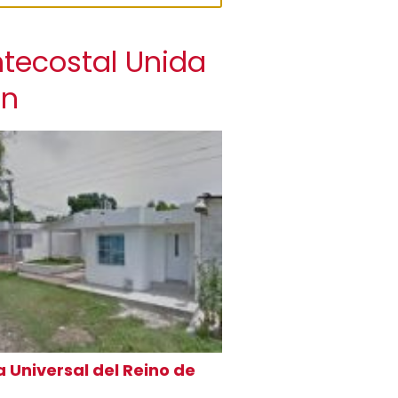
ntecostal Unida
ón
a Universal del Reino de