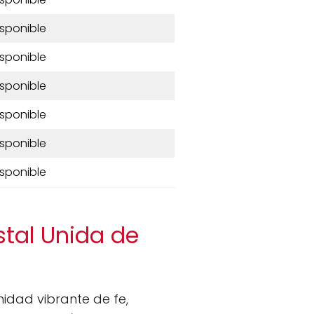
isponible
isponible
isponible
isponible
isponible
isponible
stal Unida de
dad vibrante de fe,