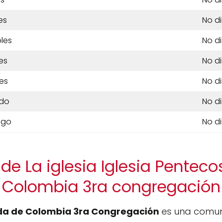
es
No d
les
No d
es
No d
es
No d
do
No d
ngo
No d
de La iglesia Iglesia Penteco
Colombia 3ra congregación
ida de Colombia 3ra Congregación
es una comuni