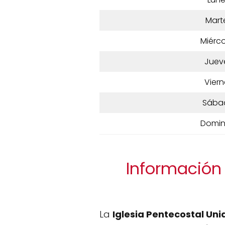
Mart
Miérco
Juev
Viern
Sába
Domi
Información 
La
Iglesia Pentecostal Un