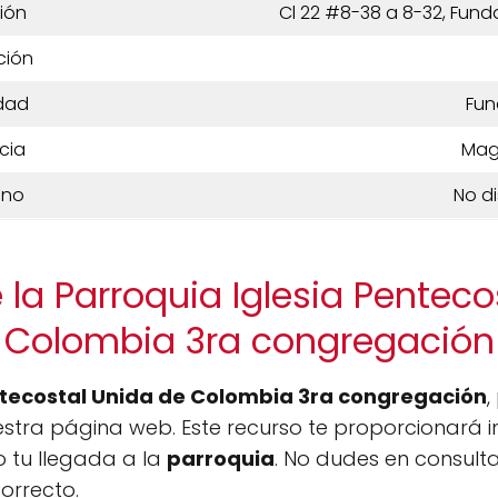
ión
Cl 22 #8-38 a 8-32, Fun
ción
dad
Fun
cia
Mag
ono
No d
 la Parroquia Iglesia Penteco
Colombia 3ra congregación
ntecostal Unida de Colombia 3ra congregación
,
stra página web. Este recurso te proporcionará i
do tu llegada a la
parroquia
. No dudes en consult
orrecto.