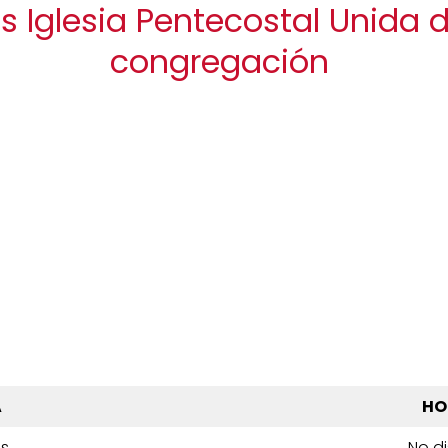
s Iglesia Pentecostal Unida
congregación
A
HO
es
No d