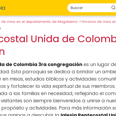
ia
s de misa en el departamento de Magdalena
Horarios de misa e
n
ecostal Unida de Colomb
ón
ida de Colombia 3ra congregación
es un lugar de
dad. Esta parroquia se dedica a brindar un ambi
 en misas, estudios bíblicos y actividades comunita
nos y fortalecer la vida espiritual de sus miembro
 a las familias en necesidad, reflejando el comp
os visitantes son siempre bienvenidos a unirse a nu
propósito y actividades. Para más información so
a sus amigos a descubrir la
Iglesia Pentecostal U