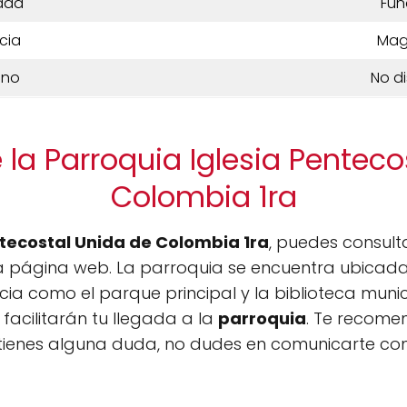
dad
Fun
cia
Mag
ono
No d
 la Parroquia Iglesia Penteco
Colombia 1ra
ntecostal Unida de Colombia 1ra
, puedes consult
 página web. La parroquia se encuentra ubicada 
cia como el parque principal y la biblioteca mun
facilitarán tu llegada a la
parroquia
. Te recome
i tienes alguna duda, no dudes en comunicarte co