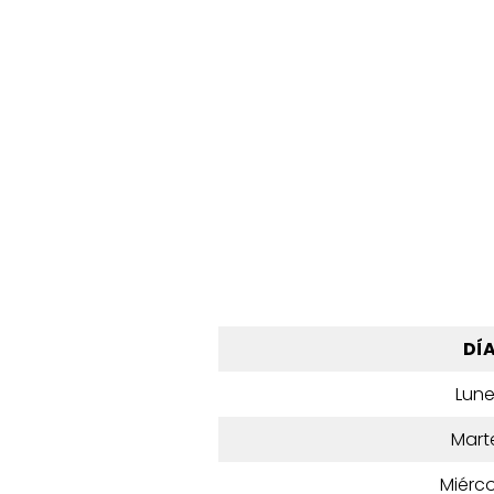
DÍ
Lun
Mart
Miérco