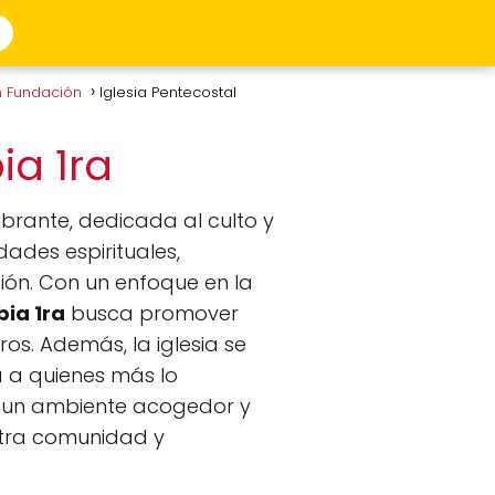
n Fundación
Iglesia Pentecostal
ia 1ra
brante, dedicada al culto y
dades espirituales,
ción. Con un enfoque en la
bia 1ra
busca promover
os. Además, la iglesia se
 a quienes más lo
s un ambiente acogedor y
estra comunidad y