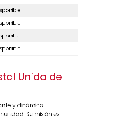
isponible
isponible
isponible
isponible
stal Unida de
nte y dinámica,
omunidad. Su misión es