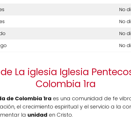
es
No d
es
No d
do
No d
ngo
No d
de La iglesia Iglesia Penteco
Colombia 1ra
ida de Colombia 1ra
es una comunidad de fe vibra
ón, el crecimiento espiritual y el servicio a la c
omentar la
unidad
en Cristo.