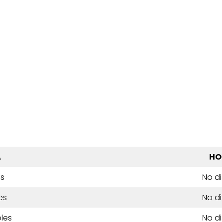
A
HO
es
No d
es
No d
les
No d