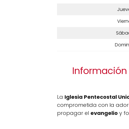
Juev
Viern
Sába
Domi
Información 
La
Iglesia Pentecostal Un
comprometida con la adoraci
propagar el
evangelio
y f