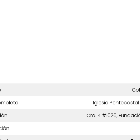
s
Co
ompleto
Iglesia Pentecosta
ión
Cra. 4 #1026, Fundac
ción