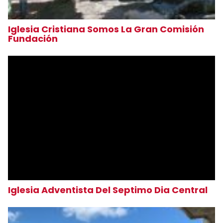
Iglesia Cristiana Somos La Gran Comisión
Fundación
Iglesia Adventista Del Septimo Dia Central