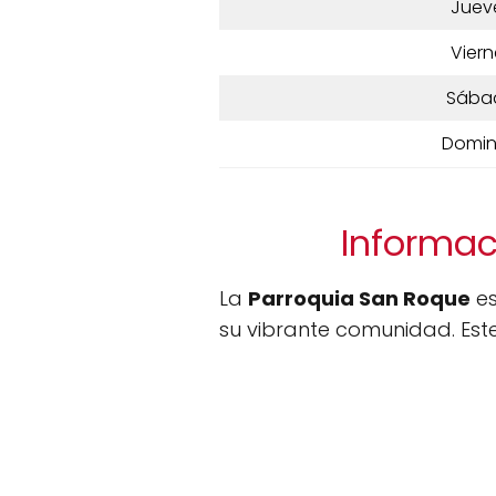
Juev
Viern
Sába
Domi
Informac
La
Parroquia San Roque
es
su vibrante comunidad. Este