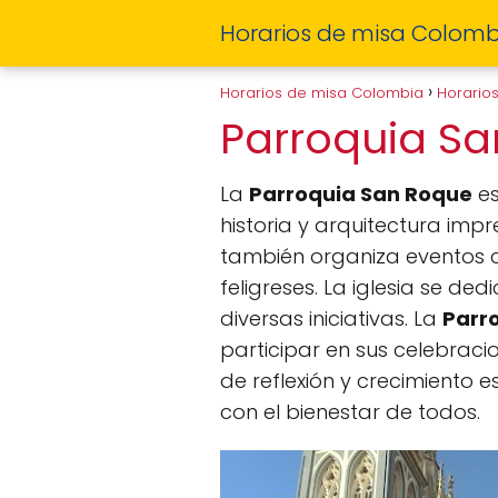
Horarios de misa Colomb
Horarios de misa Colombia
Horario
Parroquia S
La
Parroquia San Roque
es
historia y arquitectura impr
también organiza eventos co
feligreses. La iglesia se de
diversas iniciativas. La
Parr
participar en sus celebraci
de reflexión y crecimiento 
con el bienestar de todos.