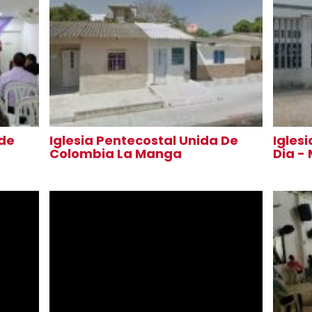
 de
Iglesia Pentecostal Unida De
Igles
Colombia La Manga
Dia -