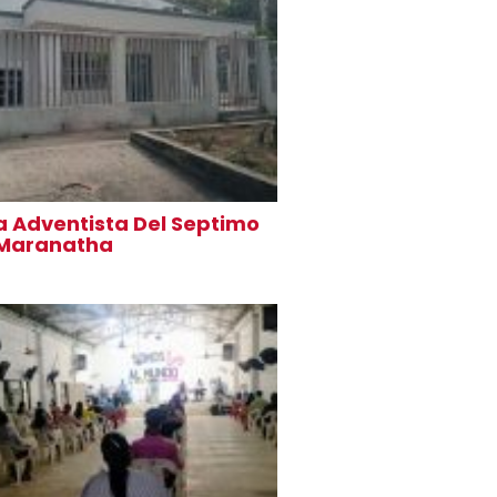
ia Adventista Del Septimo
 Maranatha