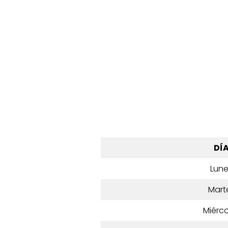
DÍ
Lun
Mart
Miérco