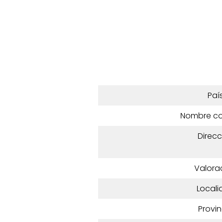
Paí
Nombre c
Direcc
Valora
Locali
Provin