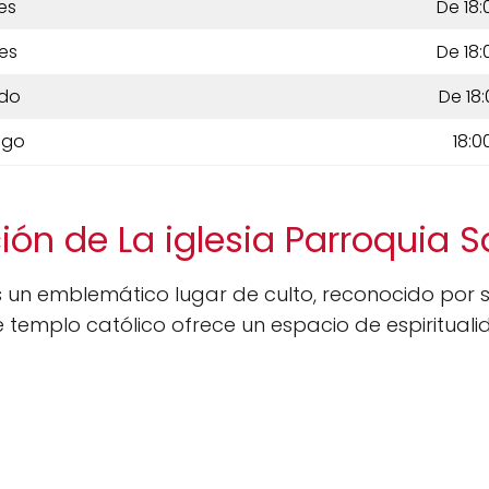
es
De 18:
es
De 18:
do
De 18:
ngo
18:0
ión de La iglesia Parroquia 
 un emblemático lugar de culto, reconocido por su
 templo católico ofrece un espacio de espiritualid