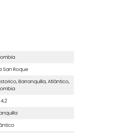
lombia
a San Roque
torico, Barranquilla, Atlántico,
lombia
4,2
anquilla
lántico