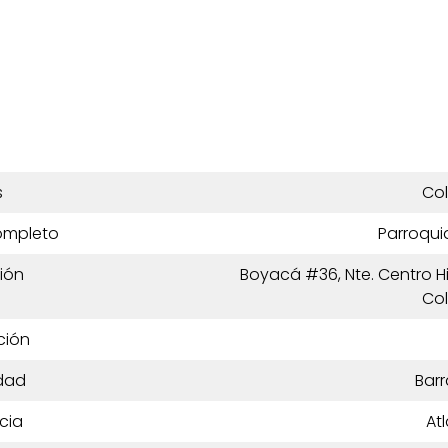
s
Co
ompleto
Parroqui
ión
Boyacá #36, Nte. Centro His
Co
ción
dad
Barr
cia
At