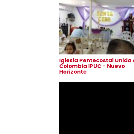
Iglesia Pentecostal Unida
Colombia IPUC - Nuevo
Horizonte