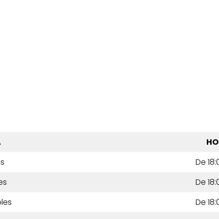
A
HO
es
De 18:
es
De 18:
les
De 18: