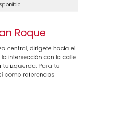
isponible
San Roque
za central, dirígete hacia el
la intersección con la calle
tu izquierda. Para tu
sí como referencias