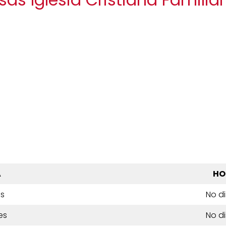
A
HO
es
No d
es
No d