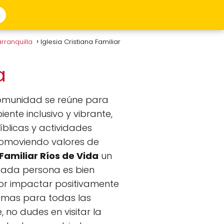
rranquilla
Iglesia Cristiana Familiar
da
omunidad se reúne para
ente inclusivo y vibrante,
blicas y actividades
 promoviendo valores de
 Familiar Ríos de Vida
un
 cada persona es bien
por impactar positivamente
ramas para todas las
 no dudes en visitar la