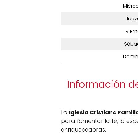
Miérco
Juev
Viern
Sába
Domi
Información de 
La
Iglesia Cristiana Famili
para fomentar la fe, la es
enriquecedoras.