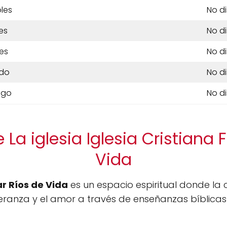
les
No d
es
No d
es
No d
do
No d
ngo
No d
La iglesia Iglesia Cristiana 
Vida
ar Ríos de Vida
es un espacio espiritual donde l
peranza y el amor a través de enseñanzas bíblica