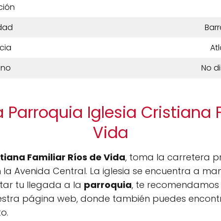
ción
dad
Barr
cia
At
ono
No d
 Parroquia Iglesia Cristiana 
Vida
stiana Familiar Ríos de Vida
, toma la carretera pr
 la Avenida Central. La iglesia se encuentra a ma
itar tu llegada a la
parroquia
, te recomendamos 
estra página web, donde también puedes encontra
o.