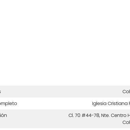
s
Co
ompleto
Iglesia Cristiana
ión
Cl. 70 #44-78, Nte. Centro Hi
Co