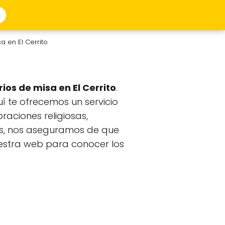
a en El Cerrito
ios de misa en El Cerrito
.
uí te ofrecemos un servicio
braciones religiosas,
ás, nos aseguramos de que
uestra web para conocer los