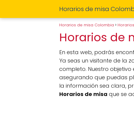
Horarios de misa Colomb
Horarios de misa Colombia
Horario
Horarios de m
En esta web, podrás encont
Ya seas un visitante de la z
completo. Nuestro objetivo e
asegurando que puedas pla
la información sea clara, p
Horarios de misa
que se ad