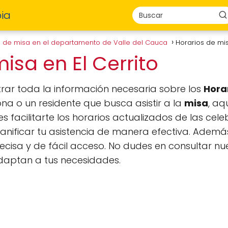
ia
s de misa en el departamento de Valle del Cauca
Horarios de mis
isa en El Cerrito
rar toda la información necesaria sobre los
Horar
ona o un residente que busca asistir a la
misa
, aq
s facilitarte los horarios actualizados de las cele
nificar tu asistencia de manera efectiva. Adem
recisa y de fácil acceso. No dudes en consultar n
aptan a tus necesidades.