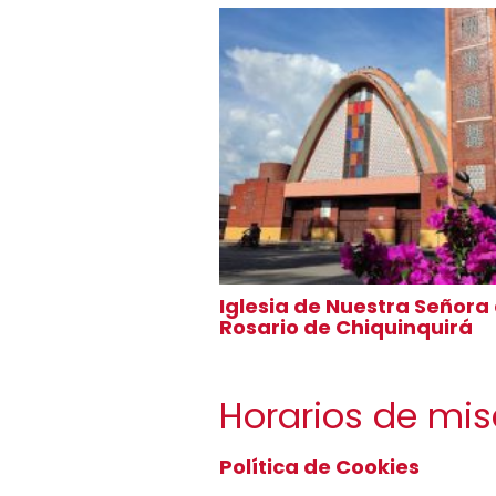
Iglesia de Nuestra Señora 
Rosario de Chiquinquirá
Horarios de mis
Política de Cookies