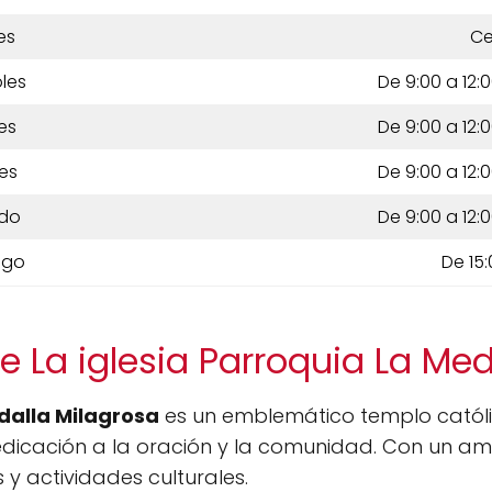
es
Ce
les
De 9:00 a 12:0
es
De 9:00 a 12:0
es
De 9:00 a 12:0
do
De 9:00 a 12:0
ngo
De 15:
e La iglesia Parroquia La Med
dalla Milagrosa
es un emblemático templo católi
dedicación a la oración y la comunidad. Con un a
s y actividades culturales.