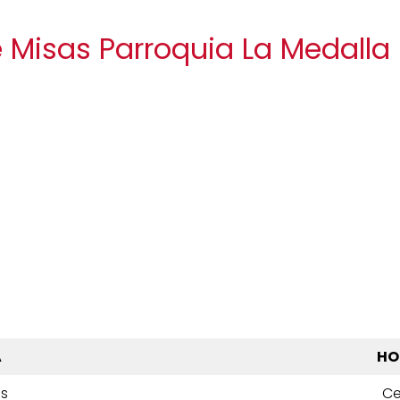
e Misas Parroquia La Medalla
A
HO
es
Ce