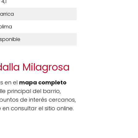
4,1
larrica
olima
isponible
dalla Milagrosa
es en el
mapa completo
 principal del barrio,
puntos de interés cercanos,
n consultar el sitio online.