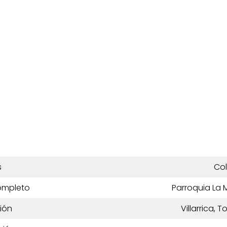
s
Co
ompleto
Parroquia La 
ión
Villarrica, 