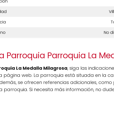
ción
dad
Vil
cia
T
ono
No d
a Parroquia Parroquia La Me
rroquia La Medalla Milagrosa
, siga las indicacion
 página web. La parroquia está situada en la calle
demás, se ofrecen referencias adicionales, como 
la parroquia. Si necesita más información, no dude e