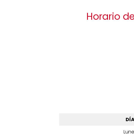
Horario d
DÍ
Lun