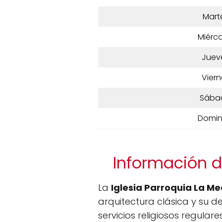
Mart
Miérco
Juev
Viern
Sába
Domi
Información d
La
Iglesia Parroquia La Me
arquitectura clásica y su 
servicios religiosos regulare