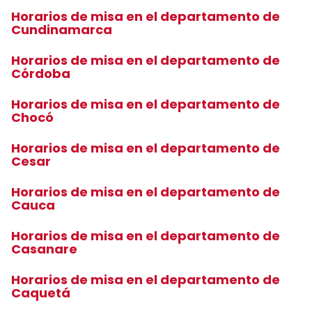
Horarios de misa en el departamento de
Cundinamarca
Horarios de misa en el departamento de
Córdoba
Horarios de misa en el departamento de
Chocó
Horarios de misa en el departamento de
Cesar
Horarios de misa en el departamento de
Cauca
Horarios de misa en el departamento de
Casanare
Horarios de misa en el departamento de
Caquetá